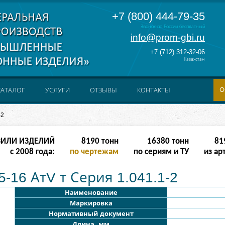
+7 (800) 444-79-35
Звонок по России бесплатный
info@prom-gbi.ru
+7 (712) 312-32-06
Казахстан
О
КАТАЛОГ
УСЛУГИ
ОТЗЫВЫ
КОНТАКТЫ
-2
ЗИЛИ ИЗДЕЛИЙ
16382
тонн
32764
тонн
163
с 2008 года:
по чертежам
по сериям и ТУ
из ар
-16 АтV т Серия 1.041.1-2
Наименование
Маркировка
Нормативный документ
Длина, мм