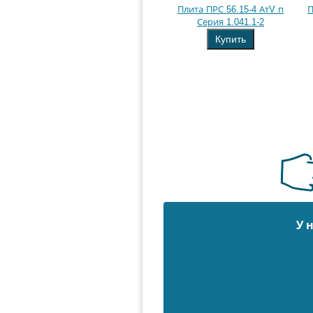
Плита ПРС 56.15-4 АтV п
П
Серия 1.041.1-2
Купить
У 