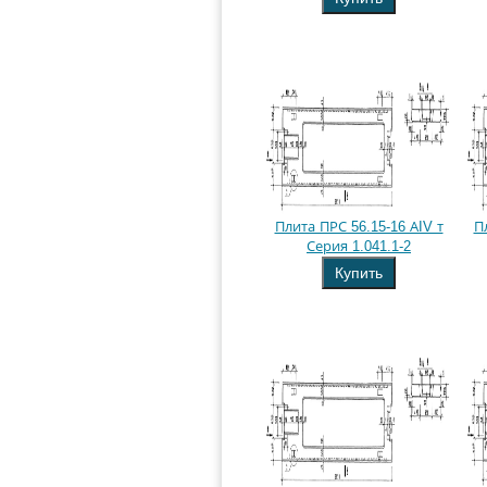
Плита ПРС 56.15-16 АIV т
П
Серия 1.041.1-2
Купить