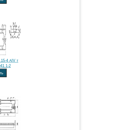
15-4 АIV т
41.1-2
ть