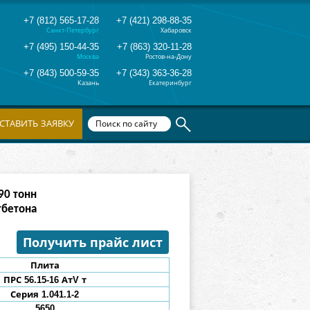
+7 (812) 565-17-28
+7 (421) 298-88-35
Санкт-Петербург
Хабаровск
+7 (495) 150-44-35
+7 (863) 320-11-28
Москва
Ростов-на-Дону
+7 (843) 500-59-35
+7 (343) 363-36-28
Казань
Екатеринбург
СТАВИТЬ ЗАЯВКУ
82
тонн
тбетона
Получить прайс лист
Плита
ПРС 56.15-16
АтV
т
Серия 1.041.1-2
5650