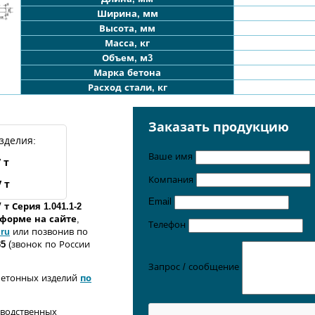
Ширина, мм
Высота, мм
Масса, кг
Объем, м3
Марка бетона
Расход стали, кг
Заказать продукцию
зделия:
Ваше имя
V
т
Компания
V
т
Email
V
т Серия 1.041.1-2
о форме
на сайте
,
Телефон
.ru
или позвонив по
35
(звонок по России
Запрос / сообщение
бетонных изделий
по
зводственных