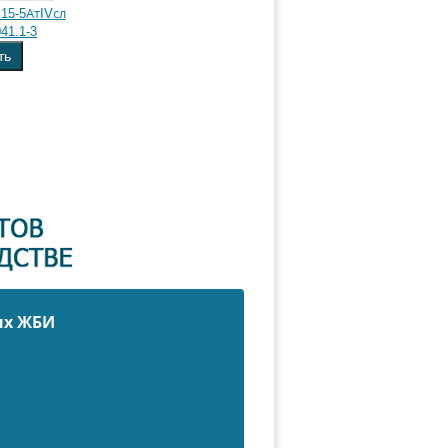
15-5АтIVсл
41.1-3
ть
ых ЖБИ