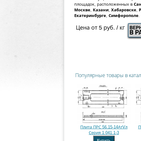
площадок, расположенных в
Сан
Москве
,
Казани
,
Хабаровске
,
Екатеринбурге
,
Симферополе
.
Цена от 5 руб. / кг
Популярные товары в ката
Плита ПРС 56.15-14АтVл
П
Серия 1.041.1-3
Купить