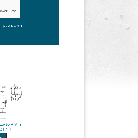
с правилами
15-16 АIV п
41.1-2
ть