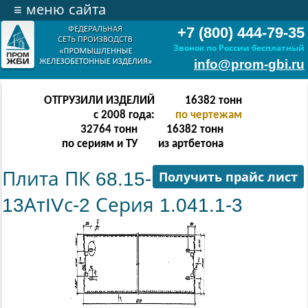
≡
меню сайта
+7 (800) 444-79-35
Звонок по России бесплатный
info@prom-gbi.ru
ОТГРУЗИЛИ ИЗДЕЛИЙ
32766
тонн
с 2008 года:
по чертежам
65532
тонн
32766
тонн
по сериям и ТУ
из артбетона
Плита ПК 68.15-
Получить прайс лист
13АтIVс-2 Серия 1.041.1-3