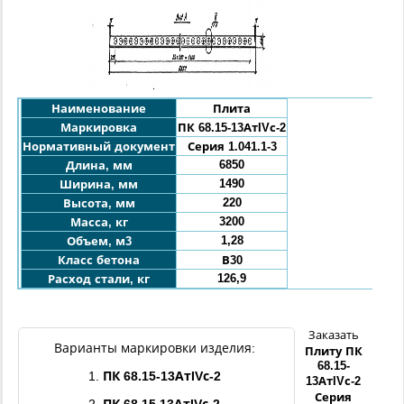
Наименование
Плита
Маркировка
ПК 68.15-13АтIVс-2
Нормативный документ
Серия 1.041.1-3
6850
Длина, мм
1490
Ширина, мм
220
Высота, мм
3200
Масса, кг
1,28
Объем, м3
Класс бетона
В30
126,9
Расход стали, кг
Заказать
Варианты маркировки изделия:
Плиту ПК
68.15-
1.
ПК 68.15-13АтIVс-2
13АтIVс-2
Серия