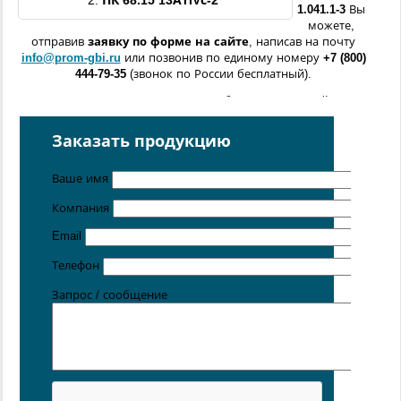
2.
ПК 68.15 13АтIVс-2
1.041.1-3
Вы
можете,
отправив
заявку по форме
на сайте
, написав на почту
info@prom-gbi.ru
или позвонив по единому номеру
+7 (800)
444-79-35
(звонок по России бесплатный).
Возможно изготовление железобетонных изделий
по
чертежам заказчика
Заказать продукцию
Поставка осуществляется с производственных площадок,
расположенных в
Санкт-Петербурге
,
Москве
,
Казани
,
Хабаровске
,
Ростове-на-Дону
,
Екатеринбурге
,
Ваше имя
Симферополе
.
Компания
Цена от 5 руб. / кг
Email
Телефон
Запрос / сообщение