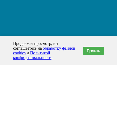
Продолжая просмотр, вы
соглашаетесь на
обработку файлов
Принять
cookies
и
Политикой
конфиденциальности
.
+7(800)444-79-35
звонок по России бесплатный
+7 (812) 565-17-28
ООО "ЖБИ и Архитектура" © 2008-2026
199178, Россия, Санкт-Петербург, наб. реки Смоленки, д. 14 литер а офис
336;
Представительство в Казахстане: г.Атырау,
пр. Сатпаева, 19 блок А,
Бизнес-центр "Atyrau Plaza"
info@prom-gbi.ru
www.prom-gbi.ru