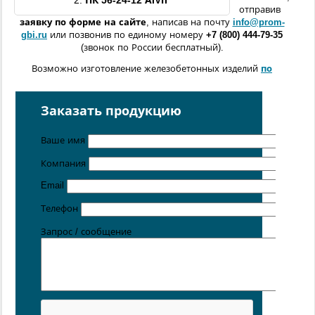
2.
ПК 56-
24
-12 АIVп
отправив
заявку по форме
на сайте
, написав на почту
info@prom-
gbi.ru
или позвонив по единому номеру
+7 (800) 444-79-35
(звонок по России бесплатный).
Возможно изготовление железобетонных изделий
по
чертежам заказчика
Поставка осуществляется с производственных площадок,
Заказать продукцию
расположенных в
Санкт-Петербурге
,
Москве
,
Казани
,
Хабаровске
,
Ростове-на-Дону
,
Екатеринбурге
,
Ваше имя
Симферополе
.
Компания
Цена от 5 руб. / кг
Email
Телефон
Запрос / сообщение