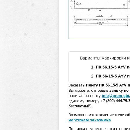
Варианты маркировки и
1.
ПК 56.15-5
АтV
п
2.
ПК 56-15-5
АтV
п
Заказать
Плиту ПК 56.15-5
АтV
п
Вы можете, отправив
заявку п
написав на почту
info@prom-gbi
единому номеру
+7 (800) 444-79-
бесплатный).
Возможно изготовление железо
чертежам заказчика
Поставка осуществляется с прои