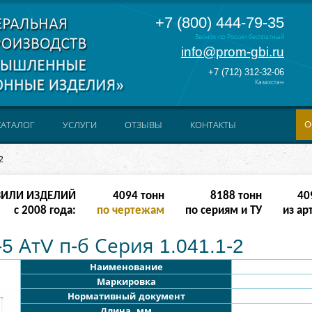
+7 (800) 444-79-35
Звонок по России бесплатный
info@prom-gbi.ru
+7 (712) 312-32-06
Казахстан
О
КАТАЛОГ
УСЛУГИ
ОТЗЫВЫ
КОНТАКТЫ
2
ЗИЛИ ИЗДЕЛИЙ
32766
тонн
65532
тонн
327
с 2008 года:
по чертежам
по сериям и ТУ
из ар
5 АтV п-б Серия 1.041.1-2
Наименование
Маркировка
Нормативный документ
Длина, мм