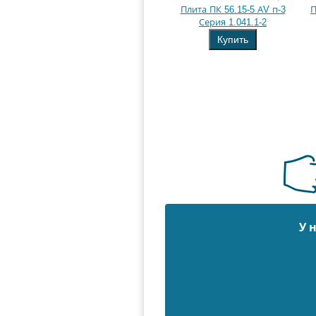
Плита ПК 56.15-5 АV п-3
П
Серия 1.041.1-2
Купить
У 