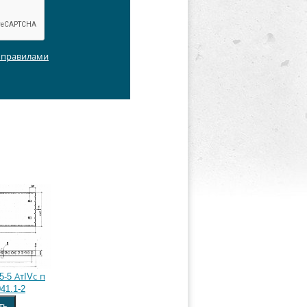
с правилами
5-5 АтIVс п
41.1-2
ть