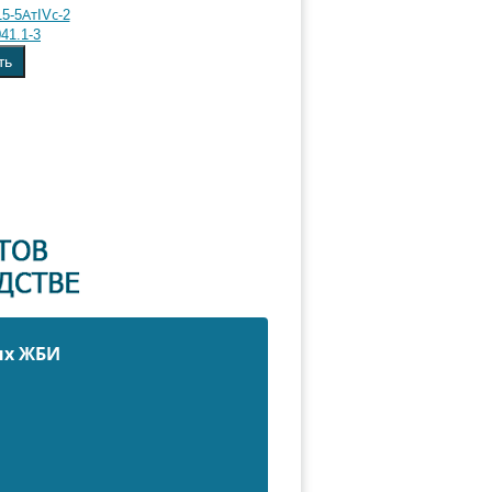
5-5АтIVс-2
41.1-3
ть
ых ЖБИ