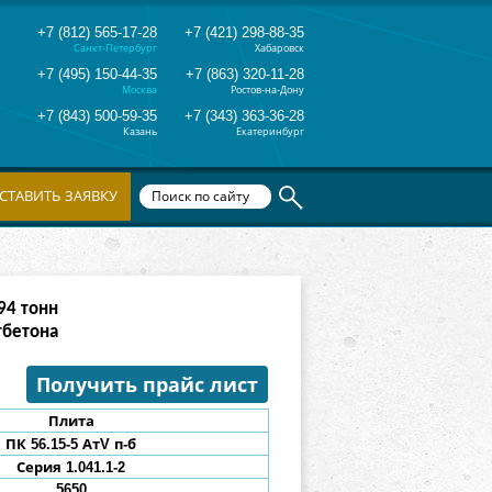
+7 (812) 565-17-28
+7 (421) 298-88-35
Санкт-Петербург
Хабаровск
+7 (495) 150-44-35
+7 (863) 320-11-28
Москва
Ростов-на-Дону
+7 (843) 500-59-35
+7 (343) 363-36-28
Казань
Екатеринбург
СТАВИТЬ ЗАЯВКУ
66
тонн
тбетона
Получить прайс лист
Плита
ПК 56.15-5 АтV п-б
Серия 1.041.1-2
5650