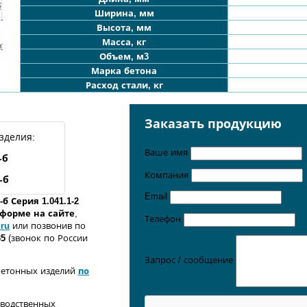
Ширина, мм
Высота, мм
Масса, кг
Объем, м3
Марка бетона
Расход стали, кг
Заказать продукцию
зделия:
Ваше имя
-б
Компания
-б
Email
-б Серия 1.041.1-2
о форме
на сайте
,
Телефон
.ru
или позвонив по
35
(звонок по России
Запрос / сообщение
бетонных изделий
по
зводственных