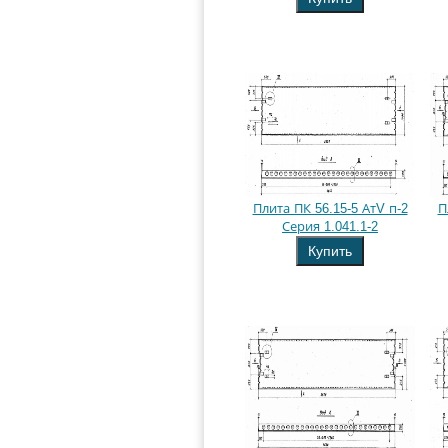
Плита ПК 56.15-5 АтV п-2
П
Серия 1.041.1-2
Купить