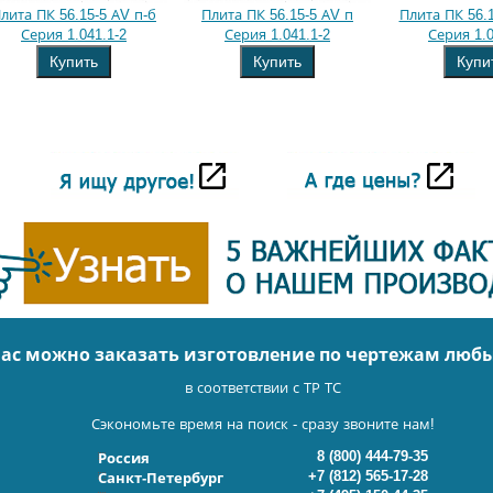
лита ПК 56.15-5 АV п-б
Плита ПК 56.15-5 АV п
Плита ПК 56.1
Серия 1.041.1-2
Серия 1.041.1-2
Серия 1.0
Купить
Купить
Купи
нас можно заказать изготовление по чертежам люб
в соответствии с ТР ТС
Сэкономьте время на поиск - сразу звоните нам!
8 (800) 444-79-35
Россия
+7 (812) 565-17-28
Санкт-Петербург