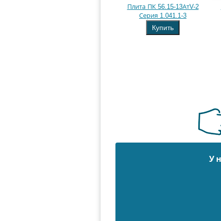
Плита ПК 56.15-13АтV-2
Серия 1.041.1-3
Купить
У 