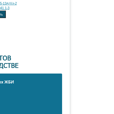
5-13АтVл-2
41.1-3
ть
ых ЖБИ