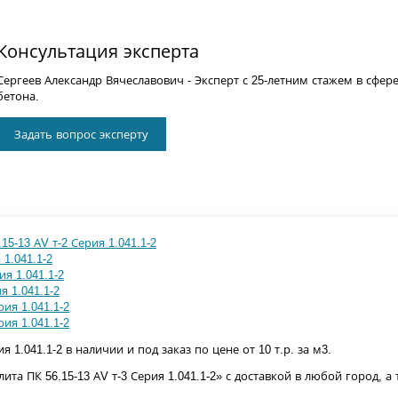
Консультация эксперта
Сергеев Александр Вячеславович
- Эксперт с 25-летним стажем в сфер
бетона.
Задать вопрос эксперту
15-13 АV т-2 Серия 1.041.1-2
 1.041.1-2
ия 1.041.1-2
я 1.041.1-2
рия 1.041.1-2
рия 1.041.1-2
я 1.041.1-2 в наличии и под заказ по цене от 10 т.р. за м3.
та ПК 56.15-13 АV т-3 Серия 1.041.1-2» с доставкой в любой город, 