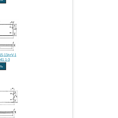
15-13АтV-1
41.1-3
ть