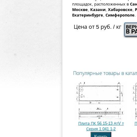
площадок, расположенных в
Сан
Москве
,
Казани
,
Хабаровске
,
Екатеринбурге
,
Симферополе
.
Цена от 5 руб. / кг
Популярные товары в ката
Плита ПК 56.15-13 АтV т
П
Серия 1.041.1-2
Купить