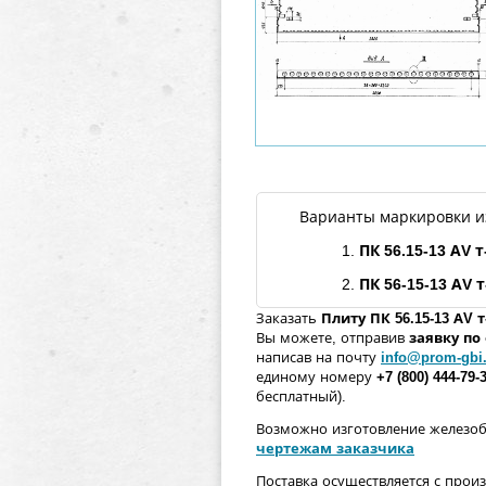
Варианты маркировки и
1.
ПК 56.15-13
АV
т
2.
ПК 56-15-13
АV
т
Заказать
Плиту ПК 56.15-13
АV
т
Вы можете, отправив
заявку п
написав на почту
info@prom-gbi
единому номеру
+7 (800) 444-79-
бесплатный).
Возможно изготовление железо
чертежам заказчика
Поставка осуществляется с прои