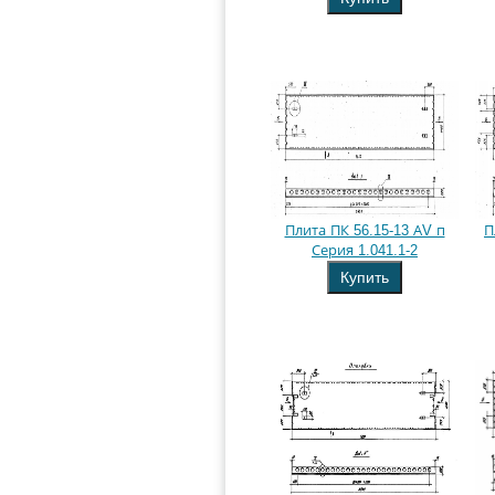
Плита ПК 56.15-13 АV п
П
Серия 1.041.1-2
Купить