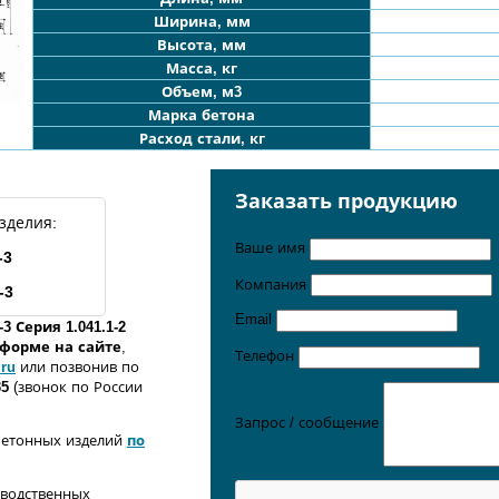
Ширина, мм
Высота, мм
Масса, кг
Объем, м3
Марка бетона
Расход стали, кг
Заказать продукцию
зделия:
Ваше имя
-3
Компания
-3
Email
-3 Серия 1.041.1-2
о форме
на сайте
,
Телефон
.ru
или позвонив по
35
(звонок по России
Запрос / сообщение
бетонных изделий
по
зводственных