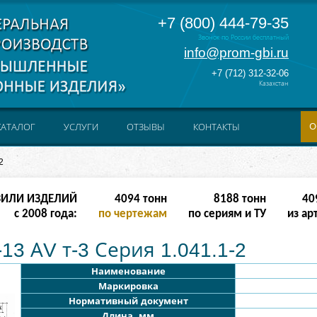
+7 (800) 444-79-35
Звонок по России бесплатный
info@prom-gbi.ru
+7 (712) 312-32-06
Казахстан
О
КАТАЛОГ
УСЛУГИ
ОТЗЫВЫ
КОНТАКТЫ
2
ЗИЛИ ИЗДЕЛИЙ
16382
тонн
32764
тонн
163
с 2008 года:
по чертежам
по сериям и ТУ
из ар
13 АV т-3 Серия 1.041.1-2
Наименование
Маркировка
Нормативный документ
Длина, мм