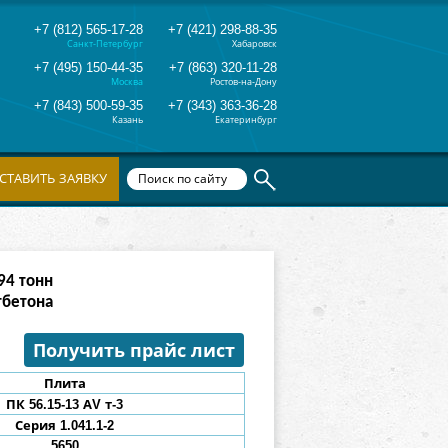
+7 (812) 565-17-28
+7 (421) 298-88-35
Санкт-Петербург
Хабаровск
+7 (495) 150-44-35
+7 (863) 320-11-28
Москва
Ростов-на-Дону
+7 (843) 500-59-35
+7 (343) 363-36-28
Казань
Екатеринбург
СТАВИТЬ ЗАЯВКУ
82
тонн
тбетона
Получить прайс лист
Плита
ПК 56.15-13
АV
т-3
Серия 1.041.1-2
5650