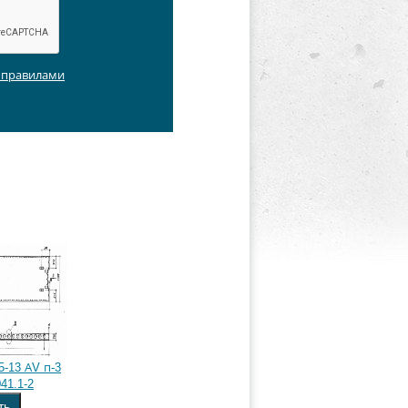
с правилами
5-13 АV п-3
41.1-2
ть