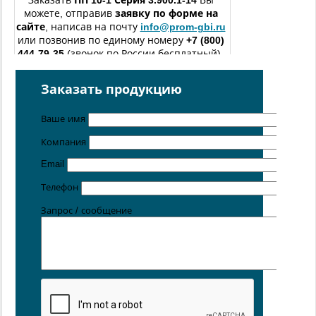
Заказать
ПП 10-1
Серия 3.900.1-14
Вы
можете, отправив
заявку по форме
на
сайте
, написав на почту
info@prom-gbi.ru
или позвонив по единому номеру
+7 (800)
444-79-35
(звонок по России бесплатный).
изготовление железобетонных изделий
по чертежам
Заказать продукцию
заказчика
Поставка осуществляется с производственных площадок,
Ваше имя
расположенных в
Новосибирске
,
Санкт-
Петербурге
,
Москве
,
Казани
,
Хабаровске
,
Ростове-на
Компания
Дону
,
Екатеринбурге
,
Симферополе
Email
Цена от 5 руб. / кг
Телефон
Запрос / сообщение