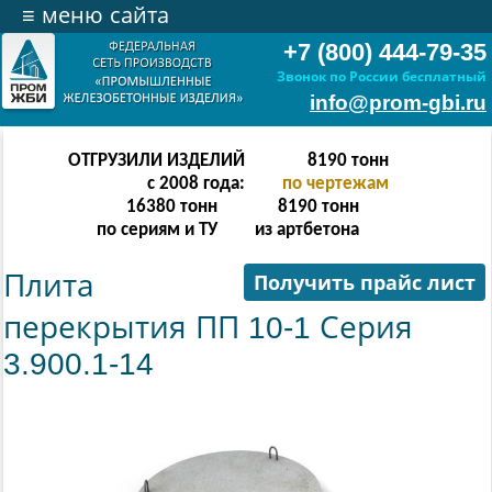
≡
меню сайта
+7 (800) 444-79-35
Звонок по России бесплатный
info@prom-gbi.ru
ОТГРУЗИЛИ ИЗДЕЛИЙ
16382
тонн
с 2008 года:
по чертежам
32764
тонн
16382
тонн
по сериям и ТУ
из артбетона
Плита
Получить прайс лист
перекрытия ПП 10-1 Серия
3.900.1-14