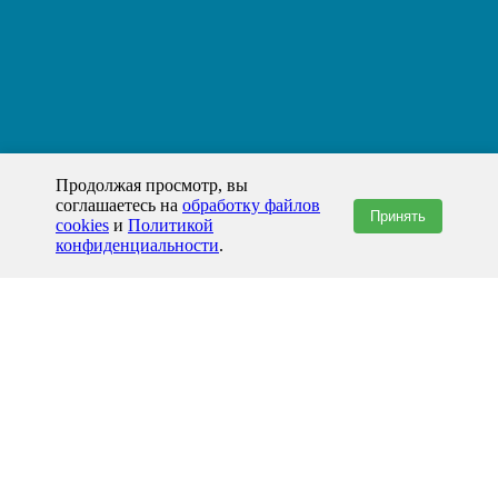
Продолжая просмотр, вы
соглашаетесь на
обработку файлов
Принять
cookies
и
Политикой
конфиденциальности
.
+7(800)444-79-35
звонок по России бесплатный
+7 (812) 565-17-28
ООО "ЖБИ и Архитектура" © 2008-2026
199178, Россия, Санкт-Петербург, наб. реки Смоленки, д. 14 литер а офис
336;
Представительство в Казахстане: г.Атырау,
пр. Сатпаева, 19 блок А,
Бизнес-центр "Atyrau Plaza"
info@prom-gbi.ru
www.prom-gbi.ru