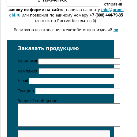
2.
П3
-3-АтVск
отправив
заявку по форме
на сайте
, написав на почту
info@prom-
gbi.ru
или позвонив по единому номеру
+7 (800) 444-79-35
(звонок по России бесплатный).
Возможно изготовление железобетонных изделий
по
чертежам заказчика
Поставка осуществляется с производственных площадок,
Заказать продукцию
расположенных в
Санкт-Петербурге
,
Москве
,
Казани
,
Хабаровске
,
Ростове-на-Дону
,
Екатеринбурге
,
Ваше имя
Симферополе
.
Компания
Цена от 5 руб. / кг
Email
Телефон
Запрос / сообщение