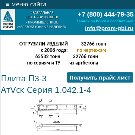
≡
меню сайта
+7 (800) 444-79-35
Звонок по России бесплатный
info@prom-gbi.ru
ОТГРУЗИЛИ ИЗДЕЛИЙ
65534
тонн
с 2008 года:
по чертежам
131068
тонн
65534
тонн
по сериям и ТУ
из артбетона
Плита П3-3
Получить прайс лист
АтVск Серия 1.042.1-4