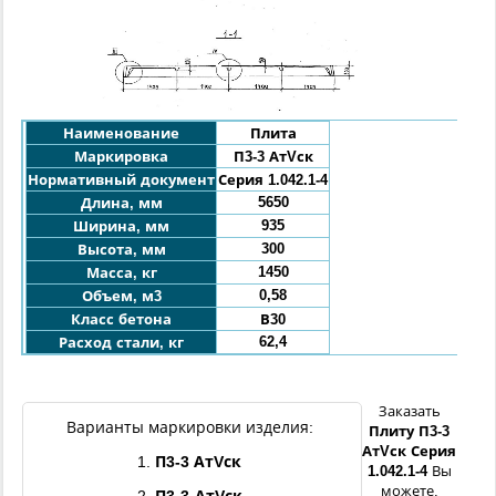
Наименование
Плита
Маркировка
П3-3 АтVск
Нормативный документ
Серия 1.042.1-4
5650
Длина, мм
935
Ширина, мм
300
Высота, мм
1450
Масса, кг
0,58
Объем, м3
Класс бетона
В30
62,4
Расход стали, кг
Заказать
Варианты маркировки изделия:
Плиту
П3
-3
АтVск Серия
1.
П3
-3 АтVск
1.042.1-4
Вы
можете,