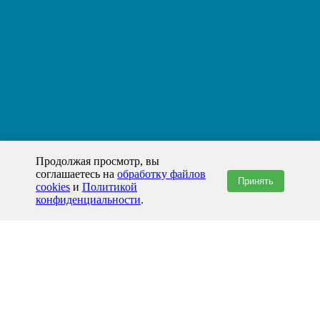
Продолжая просмотр, вы
соглашаетесь на
обработку файлов
Принять
cookies
и
Политикой
конфиденциальности
.
+7(800)444-79-35
звонок по России бесплатный
+7 (812) 565-17-28
ООО "ЖБИ и Архитектура" © 2008-2026
199178, Россия, Санкт-Петербург, наб. реки Смоленки, д. 14 литер а офис
336;
Представительство в Казахстане: г.Атырау,
пр. Сатпаева, 19 блок А,
Бизнес-центр "Atyrau Plaza"