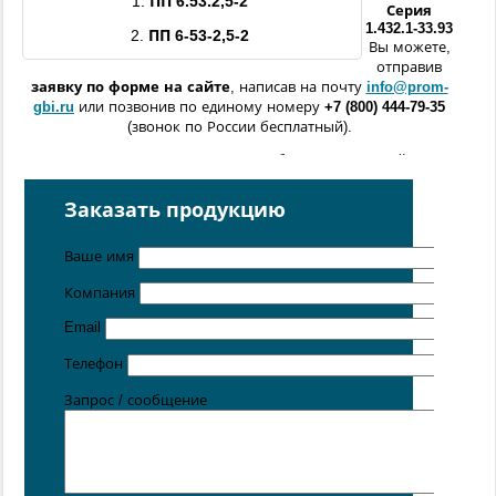
1.
ПП
6.53.2,5
-
2
Серия
1.432.1-33.93
2.
ПП
6-53-2,5
-
2
Вы можете,
отправив
заявку по форме
на сайте
, написав на почту
info@prom-
gbi.ru
или позвонив по единому номеру
+7 (800) 444-79-35
(звонок по России бесплатный).
Возможно изготовление железобетонных изделий
по
чертежам заказчика
Заказать продукцию
Поставка осуществляется с производственных площадок,
расположенных в
Санкт-Петербурге
,
Москве
,
Казани
,
Хабаровске
,
Ростове-на-Дону
,
Екатеринбурге
,
Ваше имя
Симферополе
.
Компания
Цена от 5 руб. / кг
Email
Телефон
Запрос / сообщение