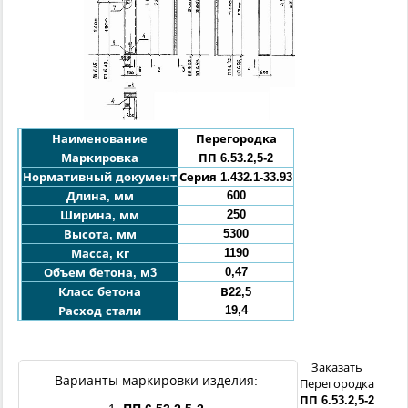
Наименование
Перегородка
Маркировка
ПП 6.53.2,5
-
2
Нормативный документ
Серия 1.432.1-33.93
600
Длина, мм
250
Ширина, мм
5300
Высота, мм
1190
Масса, кг
0,47
Объем бетона, м3
Класс бетона
В22,5
19,4
Расход стали
Заказать
Варианты маркировки изделия:
Перегородка
ПП
6.53.2,5
-
2