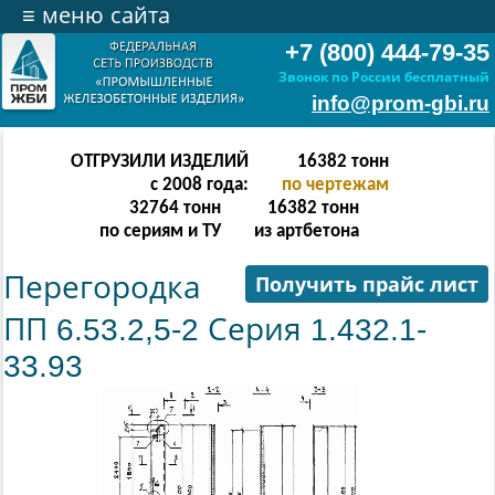
≡
меню сайта
+7 (800) 444-79-35
Звонок по России бесплатный
info@prom-gbi.ru
ОТГРУЗИЛИ ИЗДЕЛИЙ
32766
тонн
с 2008 года:
по чертежам
65532
тонн
32766
тонн
по сериям и ТУ
из артбетона
Перегородка
Получить прайс лист
ПП 6.53.2,5-2 Серия 1.432.1-
33.93