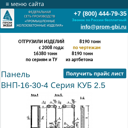
≡
меню сайта
+7 (800) 444-79-35
Звонок по России бесплатный
info@prom-gbi.ru
ОТГРУЗИЛИ ИЗДЕЛИЙ
16382
тонн
с 2008 года:
по чертежам
32764
тонн
16382
тонн
по сериям и ТУ
из артбетона
Панель
Получить прайс лист
ВНП-16-30-4 Серия КУБ 2.5