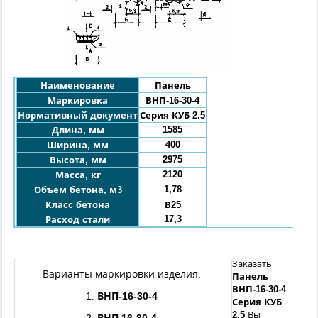
Наименование
Панель
Маркировка
ВНП-
16
-30-
4
Нормативный документ
Серия КУБ 2.5
1585
Длина, мм
400
Ширина, мм
2975
Высота, мм
2120
Масса, кг
1,78
Объем бетона, м3
Класс бетона
В25
17,3
Расход стали
Заказать
Варианты маркировки изделия:
Панель
ВНП-
16
-
30
-
4
1.
ВНП-
16
-
30
-
4
Серия КУБ
2.5
Вы