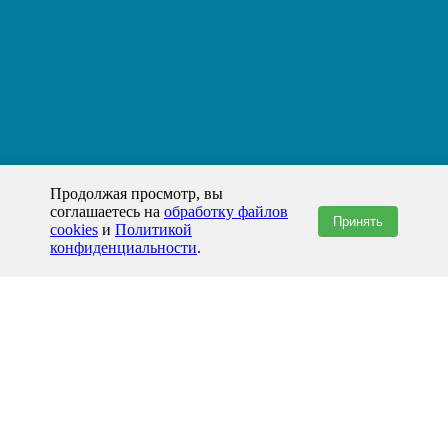
Продолжая просмотр, вы
соглашаетесь на
обработку файлов
Принять
cookies
и
Политикой
конфиденциальности
.
+7(800)444-79-35
звонок по России бесплатный
+7 (812) 565-17-28
ООО "ЖБИ и Архитектура" © 2008-2026
199178, Россия, Санкт-Петербург, наб. реки Смоленки, д. 14 литер а офис
336;
Представительство в Казахстане: г.Атырау,
пр. Сатпаева, 19 блок А,
Бизнес-центр "Atyrau Plaza"
info@prom-gbi.ru
www.prom-gbi.ru