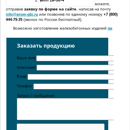
2.
ВНП
16
-
30
-
4
можете,
отправив
заявку по форме
на сайте
, написав на почту
info@prom-gbi.ru
или позвонив по единому номеру
+7 (800)
444-79-35
(звонок по России бесплатный).
Возможно изготовление железобетонных изделий
по
чертежам заказчика
Поставка осуществляется с производственных площадок,
Заказать продукцию
расположенных в
Санкт-Петербурге
,
Москве
,
Казани
,
Хабаровске
,
Ростове-на-Дону
,
Екатеринбурге
,
Ваше имя
Симферополе
.
Компания
Цена от 5 руб. / кг
Email
Телефон
Запрос / сообщение