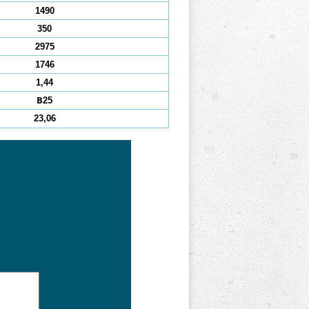
1490
350
2975
1746
1,44
В25
23,06