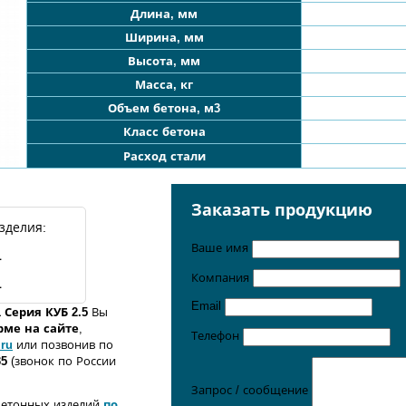
Длина, мм
Ширина, мм
Высота, мм
Масса, кг
Объем бетона, м3
Класс бетона
Расход стали
Заказать продукцию
зделия:
Ваше имя
1
Компания
1
Email
1
Серия КУБ 2.5
Вы
орме
на сайте
,
Телефон
.ru
или позвонив по
35
(звонок по России
Запрос / сообщение
бетонных изделий
по