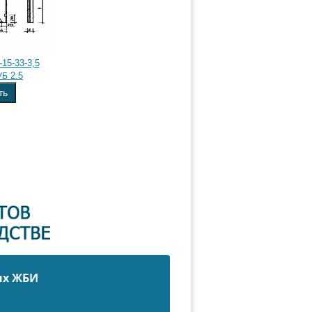
15-33-3,5
Б 2.5
ть
ых ЖБИ