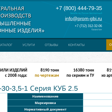
+7 (800) 444-79-35
Звонок по России бесплатный
info@prom-gbi.ru
+7 (712) 312-32-06
Казахстан
О
КАТАЛОГ
УСЛУГИ
ОТЗЫВЫ
КОНТАКТЫ
ЗИЛИ ИЗДЕЛИЙ
16382
тонн
32764
тонн
163
с 2008 года:
по чертежам
по сериям и ТУ
из ар
30-3,5-1 Серия КУБ 2.5
Наименование
Маркировка
Нормативный документ