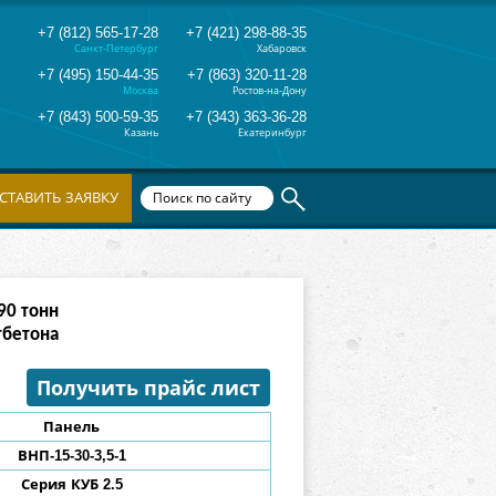
+7 (812) 565-17-28
+7 (421) 298-88-35
Санкт-Петербург
Хабаровск
+7 (495) 150-44-35
+7 (863) 320-11-28
Москва
Ростов-на-Дону
+7 (843) 500-59-35
+7 (343) 363-36-28
Казань
Екатеринбург
СТАВИТЬ ЗАЯВКУ
82
тонн
тбетона
Получить прайс лист
Панель
ВНП-15-30-3,5
-1
Серия КУБ 2.5