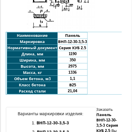
Наименование
Панель
Маркировка
ВНП-
12
-30-3,5
-3
Нормативный документ
Серия КУБ 2.5
1190
Длина, мм
350
Ширина, мм
2975
Высота, мм
1336
Масса, кг
1,1
Объем бетона, м3
Класс бетона
В25
21,04
Расход стали
Заказать
Варианты маркировки изделия:
Панель
ВНП-
12
-
30
-
1.
ВНП-
12
-
30
-3,5
-3
3,5
-3
Серия
КУБ 2.5
Вы