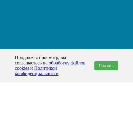
Продолжая просмотр, вы
соглашаетесь на
обработку файлов
Принять
cookies
и
Политикой
конфиденциальности
.
+7(800)444-79-35
звонок по России бесплатный
+7 (812) 565-17-28
ООО "ЖБИ и Архитектура" © 2008-2026
199178, Россия, Санкт-Петербург, наб. реки Смоленки, д. 14 литер а офис
336;
Представительство в Казахстане: г.Атырау,
пр. Сатпаева, 19 блок А,
Бизнес-центр "Atyrau Plaza"
info@prom-gbi.ru
www.prom-gbi.ru