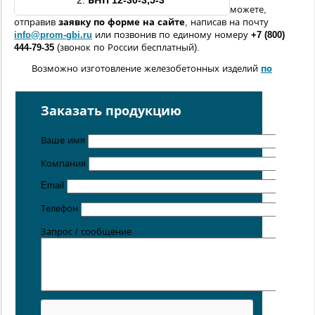
2.
ВНП
12
-
30
-3,5
-3
можете,
отправив
заявку по форме
на сайте
, написав на почту
info@prom-gbi.ru
или позвонив по единому номеру
+7 (800)
444-79-35
(звонок по России бесплатный).
Возможно изготовление железобетонных изделий
по
чертежам заказчика
Поставка осуществляется с производственных площадок,
Заказать продукцию
расположенных в
Санкт-Петербурге
,
Москве
,
Казани
,
Хабаровске
,
Ростове-на-Дону
,
Екатеринбурге
,
Ваше имя
Симферополе
.
Компания
Цена от 5 руб. / кг
Email
Телефон
Запрос / сообщение