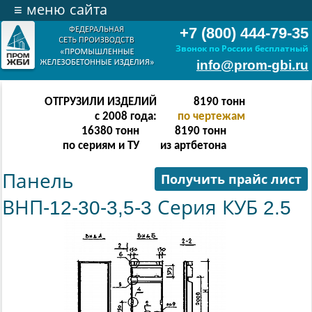
≡
меню сайта
+7 (800) 444-79-35
Звонок по России бесплатный
info@prom-gbi.ru
ОТГРУЗИЛИ ИЗДЕЛИЙ
32766
тонн
с 2008 года:
по чертежам
65532
тонн
32766
тонн
по сериям и ТУ
из артбетона
Панель
Получить прайс лист
ВНП-12-30-3,5-3 Серия КУБ 2.5