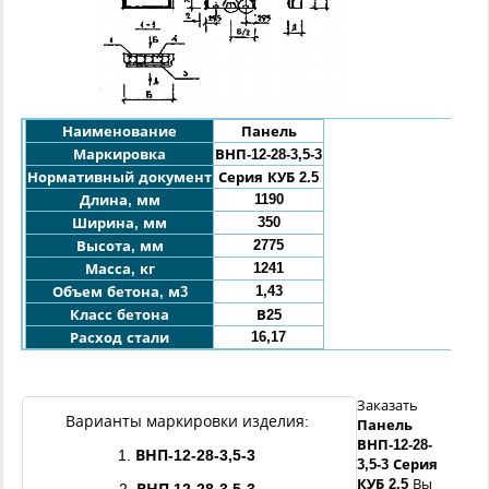
Наименование
Панель
Маркировка
ВНП-12-28-3,5-3
Нормативный документ
Серия КУБ 2.5
1190
Длина, мм
350
Ширина, мм
2775
Высота, мм
1241
Масса, кг
1,43
Объем бетона, м3
Класс бетона
В25
16,17
Расход стали
Заказать
Варианты маркировки изделия:
Панель
ВНП-
12
-
28
-
1.
ВНП-
12
-
28
-3,5
-3
3,5
-3
Серия
КУБ 2.5
Вы