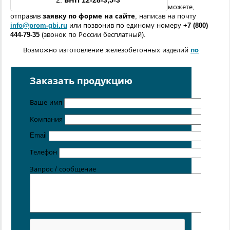
2.
ВНП
12
-
28
-3,5
-3
можете,
отправив
заявку по форме
на сайте
, написав на почту
info@prom-gbi.ru
или позвонив по единому номеру
+7 (800)
444-79-35
(звонок по России бесплатный).
Возможно изготовление железобетонных изделий
по
чертежам заказчика
Поставка осуществляется с производственных площадок,
Заказать продукцию
расположенных в
Санкт-Петербурге
,
Москве
,
Казани
,
Хабаровске
,
Ростове-на-Дону
,
Екатеринбурге
,
Ваше имя
Симферополе
.
Компания
Цена от 5 руб. / кг
Email
Телефон
Запрос / сообщение