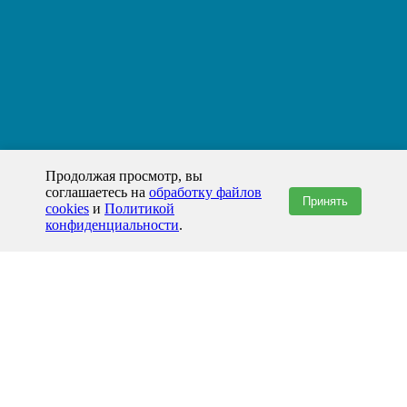
Продолжая просмотр, вы
соглашаетесь на
обработку файлов
Принять
cookies
и
Политикой
конфиденциальности
.
+7(800)444-79-35
звонок по России бесплатный
+7 (812) 565-17-28
ООО "ЖБИ и Архитектура" © 2008-2026
199178, Россия, Санкт-Петербург, наб. реки Смоленки, д. 14 литер а офис
336;
Представительство в Казахстане: г.Атырау,
пр. Сатпаева, 19 блок А,
Бизнес-центр "Atyrau Plaza"
info@prom-gbi.ru
www.prom-gbi.ru