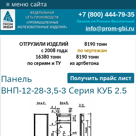
≡
меню сайта
+7 (800) 444-79-35
Звонок по России бесплатный
info@prom-gbi.ru
ОТГРУЗИЛИ ИЗДЕЛИЙ
16382
тонн
с 2008 года:
по чертежам
32764
тонн
16382
тонн
по сериям и ТУ
из артбетона
Панель
Получить прайс лист
ВНП-12-28-3,5-3 Серия КУБ 2.5