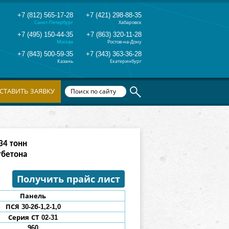
+7 (812) 565-17-28
+7 (421) 298-88-35
Санкт-Петербург
Хабаровск
+7 (495) 150-44-35
+7 (863) 320-11-28
Москва
Ростов-на-Дону
+7 (843) 500-59-35
+7 (343) 363-36-28
Казань
Екатеринбург
СТАВИТЬ ЗАЯВКУ
42
тонн
тбетона
Получить прайс лист
Панель
ПСЯ
30
-2б-1,2-1,0
Серия СТ 02-31
960