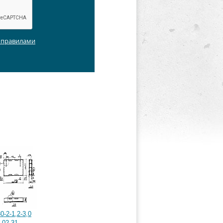
с правилами
-2-1,2-3,0
 02-31