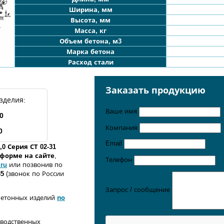
Ширина, мм
Высота, мм
Масса, кг
Объем бетона, м3
Марка бетона
Расход стали
Заказать продукцию
зделия:
Ваше имя
,0
Компания
0
Email
1,0
Серия СТ 02-31
о форме
на сайте
,
Телефон
.ru
или позвонив по
35
(звонок по России
Запрос / сообщение
бетонных изделий
по
зводственных