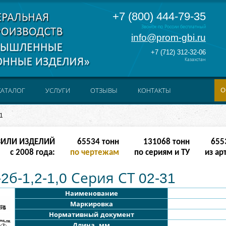
+7 (800) 444-79-35
Звонок по России бесплатный
info@prom-gbi.ru
+7 (712) 312-32-06
Казахстан
О
КАТАЛОГ
УСЛУГИ
ОТЗЫВЫ
КОНТАКТЫ
1
ЗИЛИ ИЗДЕЛИЙ
262142
тонн
238342
тонн
2621
с 2008 года:
по чертежам
по сериям и ТУ
из ар
2б-1,2-1,0 Серия СТ 02-31
Наименование
Маркировка
Нормативный документ
Длина, мм