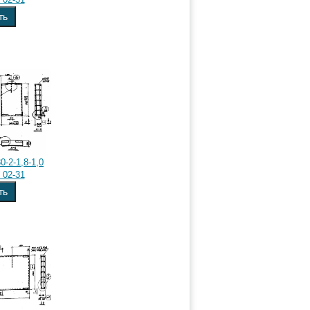
ть
-2-1,8-1,0
 02-31
ть