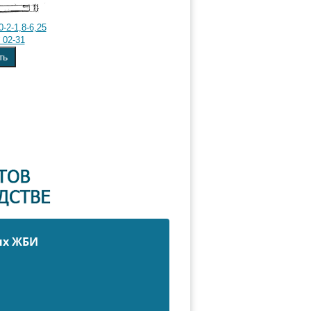
-2-1,8-6,25
 02-31
ть
ых ЖБИ