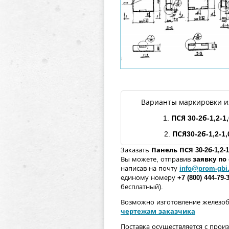
Варианты маркировки и
1.
ПСЯ
30
-2б
-1,2-
1
2.
ПСЯ30
-2б
-1,2-
1,
Заказать
Панель
ПСЯ
30
-2б
-1,2-
Вы можете, отправив
заявку п
написав на почту
info@prom-gbi
единому номеру
+7 (800) 444-79-
бесплатный).
Возможно изготовление железо
чертежам заказчика
Поставка осуществляется с прои