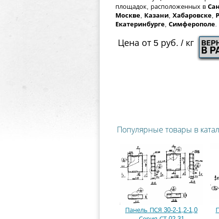
площадок, расположенных в
Сан
Москве
,
Казани
,
Хабаровске
,
Екатеринбурге
,
Симферополе
.
Цена от 5 руб. / кг
Популярные товары в ката
Панель ПСЯ 30-2-1,2-1,0
П
Серия СТ 02-31