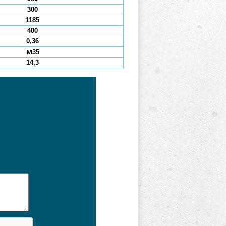
300
1185
400
0,36
М35
14,3