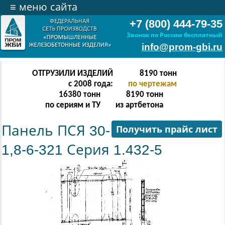
≡
меню сайта
+7 (800) 444-79-35
Звонок по России бесплатный
info@prom-gbi.ru
ОТГРУЗИЛИ ИЗДЕЛИЙ
16382
тонн
с 2008 года:
по чертежам
32764
тонн
16382
тонн
по сериям и ТУ
из артбетона
Панель ПСЯ 30-
Получить прайс лист
1,8-6-321 Серия 1.432-5