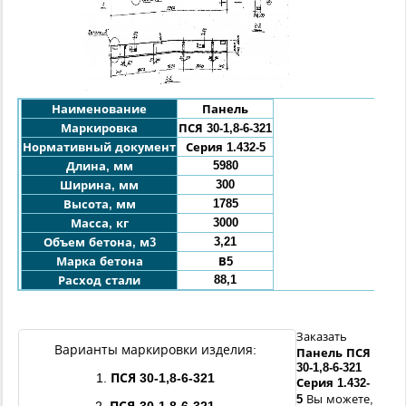
Наименование
Панель
Маркировка
ПСЯ
30
-1,8-6-
321
Нормативный документ
Серия 1.432-5
5980
Длина, мм
300
Ширина, мм
1785
Высота, мм
3000
Масса, кг
3,21
Объем бетона, м3
Марка бетона
В5
88,1
Расход стали
Заказать
Варианты маркировки изделия:
Панель
ПСЯ
30
-
1,8
-6-
321
1.
ПСЯ
30
-
1,8
-6-
321
Серия 1.432-
5
Вы можете,