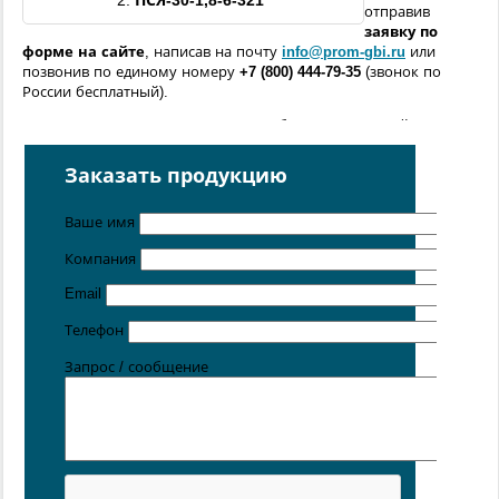
2.
ПСЯ-
30
-
1,8
-6-
321
отправив
заявку по
форме
на сайте
, написав на почту
info@prom-gbi.ru
или
позвонив по единому номеру
+7 (800) 444-79-35
(звонок по
России бесплатный).
Возможно изготовление железобетонных изделий
по
чертежам заказчика
Заказать продукцию
Поставка осуществляется с производственных площадок,
расположенных в
Санкт-Петербурге
,
Москве
,
Казани
,
Хабаровске
,
Ростове-на-Дону
,
Екатеринбурге
,
Ваше имя
Симферополе
.
Компания
Цена от 5 руб. / кг
Email
Телефон
Запрос / сообщение