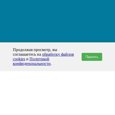
Продолжая просмотр, вы
соглашаетесь на
обработку файлов
Принять
cookies
и
Политикой
конфиденциальности
.
+7(800)444-79-35
звонок по России бесплатный
+7 (812) 565-17-28
ООО "ЖБИ и Архитектура" © 2008-2026
199178, Россия, Санкт-Петербург, наб. реки Смоленки, д. 14 литер а офис
336;
Представительство в Казахстане: г.Атырау,
пр. Сатпаева, 19 блок А,
Бизнес-центр "Atyrau Plaza"
info@prom-gbi.ru
www.prom-gbi.ru