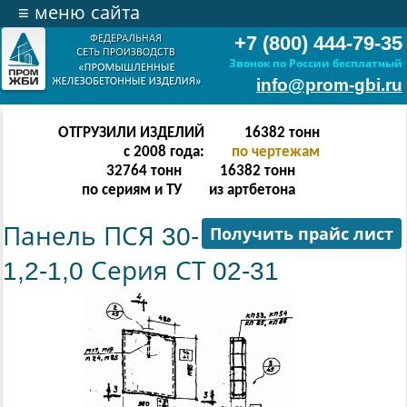
≡
меню сайта
+7 (800) 444-79-35
Звонок по России бесплатный
info@prom-gbi.ru
ОТГРУЗИЛИ ИЗДЕЛИЙ
32766
тонн
с 2008 года:
по чертежам
65532
тонн
32766
тонн
по сериям и ТУ
из артбетона
Панель ПСЯ 30-
Получить прайс лист
1,2-1,0 Серия СТ 02-31