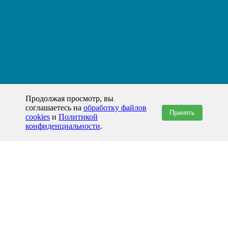
Продолжая просмотр, вы
соглашаетесь на
обработку файлов
Принять
cookies
и
Политикой
конфиденциальности
.
+7(800)444-79-35
звонок по России бесплатный
+7 (812) 565-17-28
ООО "ЖБИ и Архитектура" © 2008-2026
199178, Россия, Санкт-Петербург, наб. реки Смоленки, д. 14 литер а офис
336;
Представительство в Казахстане: г.Атырау,
пр. Сатпаева, 19 блок А,
Бизнес-центр "Atyrau Plaza"
info@prom-gbi.ru
www.prom-gbi.ru