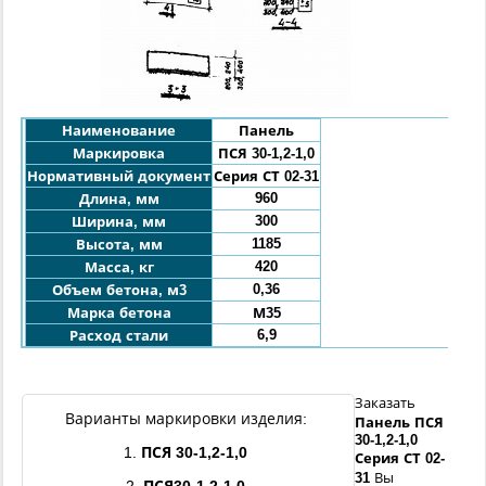
Наименование
Панель
Маркировка
ПСЯ
30-1,2-
1,0
Нормативный документ
Серия СТ 02-31
960
Длина, мм
300
Ширина, мм
1185
Высота, мм
420
Масса, кг
0,36
Объем бетона, м3
Марка бетона
М35
6,9
Расход стали
Заказать
Варианты маркировки изделия:
Панель
ПСЯ
30
-1,2-
1,0
1.
ПСЯ
30
-1,2-
1,0
Серия СТ 02-
31
Вы