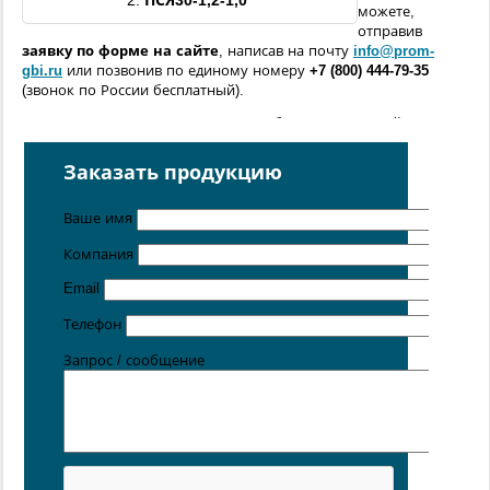
2.
ПСЯ30
-
1,2-
1,0
можете,
отправив
заявку по форме
на сайте
, написав на почту
info@prom-
gbi.ru
или позвонив по единому номеру
+7 (800) 444-79-35
(звонок по России бесплатный).
Возможно изготовление железобетонных изделий
по
чертежам заказчика
Заказать продукцию
Поставка осуществляется с производственных площадок,
расположенных в
Санкт-Петербурге
,
Москве
,
Казани
,
Хабаровске
,
Ростове-на-Дону
,
Екатеринбурге
,
Ваше имя
Симферополе
.
Компания
Цена от 5 руб. / кг
Email
Телефон
Запрос / сообщение