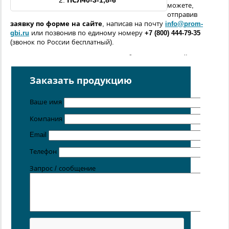
2.
ПСЛ40
-
3
-
1,8
-6
можете,
отправив
заявку по форме
на сайте
, написав на почту
info@prom-
gbi.ru
или позвонив по единому номеру
+7 (800) 444-79-35
(звонок по России бесплатный).
Возможно изготовление железобетонных изделий
по
чертежам заказчика
Заказать продукцию
Поставка осуществляется с производственных площадок,
расположенных в
Санкт-Петербурге
,
Москве
,
Казани
,
Хабаровске
,
Ростове-на-Дону
,
Екатеринбурге
,
Ваше имя
Симферополе
.
Компания
Цена от 5 руб. / кг
Email
Телефон
Запрос / сообщение