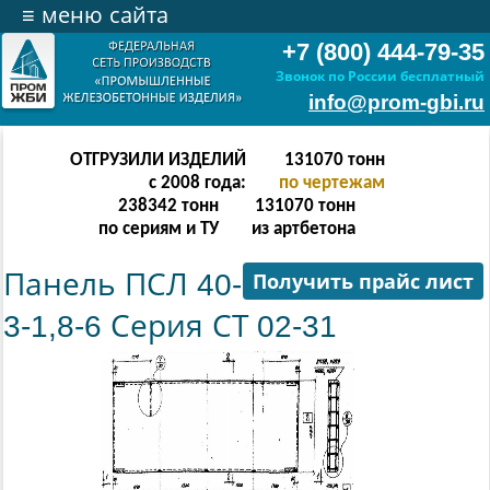
≡
меню сайта
+7 (800) 444-79-35
Звонок по России бесплатный
info@prom-gbi.ru
ОТГРУЗИЛИ ИЗДЕЛИЙ
262142
тонн
с 2008 года:
по чертежам
238342
тонн
262142
тонн
по сериям и ТУ
из артбетона
Панель ПСЛ 40-
Получить прайс лист
3-1,8-6 Серия СТ 02-31