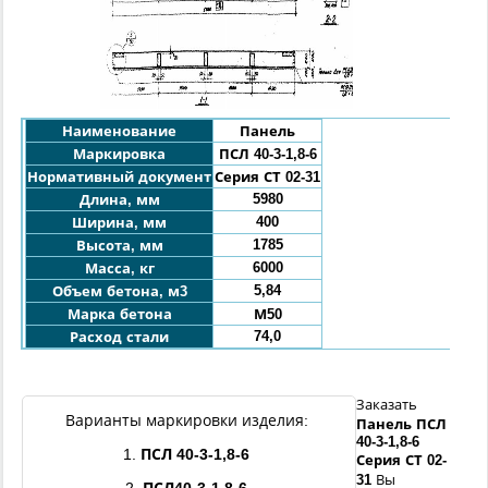
Наименование
Панель
Маркировка
ПСЛ
40
-
3
-
1,8
-6
Нормативный документ
Серия СТ 02-31
5980
Длина, мм
400
Ширина, мм
1785
Высота, мм
6000
Масса, кг
5,84
Объем бетона, м3
Марка бетона
М50
74,0
Расход стали
Заказать
Варианты маркировки изделия:
Панель
ПСЛ
40
-
3
-
1,8
-6
1.
ПСЛ
40
-
3
-
1,8
-6
Серия СТ 02-
31
Вы