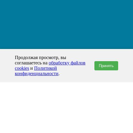
Продолжая просмотр, вы
соглашаетесь на
обработку файлов
Принять
cookies
и
Политикой
конфиденциальности
.
+7(800)444-79-35
звонок по России бесплатный
+7 (812) 565-17-28
ООО "ЖБИ и Архитектура" © 2008-2026
199178, Россия, Санкт-Петербург, наб. реки Смоленки, д. 14 литер а офис
336;
Представительство в Казахстане: г.Атырау,
пр. Сатпаева, 19 блок А,
Бизнес-центр "Atyrau Plaza"
info@prom-gbi.ru
www.prom-gbi.ru