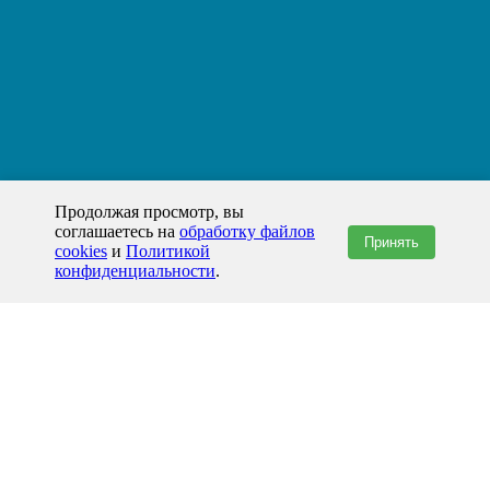
Продолжая просмотр, вы
соглашаетесь на
обработку файлов
Принять
cookies
и
Политикой
конфиденциальности
.
+7(800)444-79-35
звонок по России бесплатный
+7 (812) 565-17-28
ООО "ЖБИ и Архитектура" © 2008-2026
199178, Россия, Санкт-Петербург, наб. реки Смоленки, д. 14 литер а офис
336;
Представительство в Казахстане: г.Атырау,
пр. Сатпаева, 19 блок А,
Бизнес-центр "Atyrau Plaza"
info@prom-gbi.ru
www.prom-gbi.ru