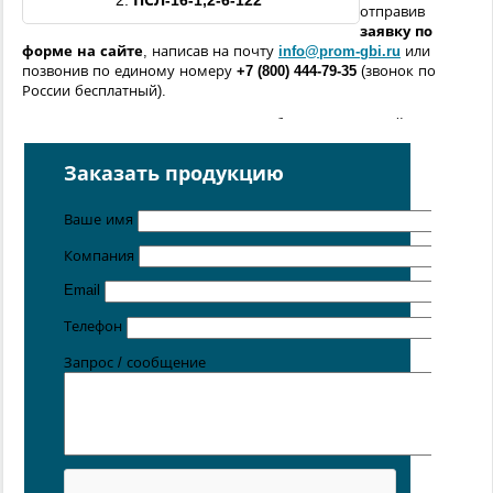
2.
ПСЛ
-16-
1,2
-6-
122
отправив
заявку по
форме
на сайте
, написав на почту
info@prom-gbi.ru
или
позвонив по единому номеру
+7 (800) 444-79-35
(звонок по
России бесплатный).
Возможно изготовление железобетонных изделий
по
чертежам заказчика
Заказать продукцию
Поставка осуществляется с производственных площадок,
расположенных в
Санкт-Петербурге
,
Москве
,
Казани
,
Хабаровске
,
Ростове-на-Дону
,
Екатеринбурге
,
Ваше имя
Симферополе
.
Компания
Цена от 5 руб. / кг
Email
Телефон
Запрос / сообщение