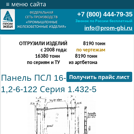
≡
меню сайта
+7 (800) 444-79-35
Звонок по России бесплатный
info@prom-gbi.ru
ОТГРУЗИЛИ ИЗДЕЛИЙ
16382
тонн
с 2008 года:
по чертежам
32764
тонн
16382
тонн
по сериям и ТУ
из артбетона
Панель ПСЛ 16-
Получить прайс лист
1,2-6-122 Серия 1.432-5