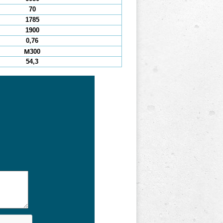
70
1785
1900
0,76
М300
54,3