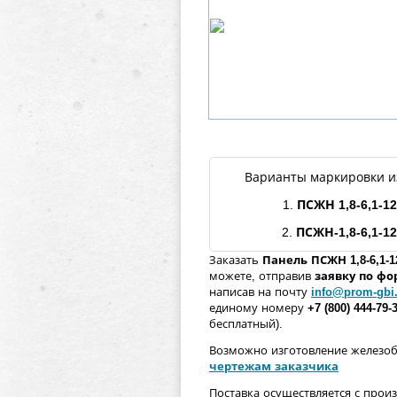
Варианты маркировки и
1.
ПСЖН
1,8
-
6,1
-
12
2.
ПСЖН-
1,8
-
6,1
-
12
Заказать
Панель
ПСЖН
1,8
-
6,1
-
1
можете, отправив
заявку по ф
написав на почту
info@prom-gbi
единому номеру
+7 (800) 444-79-
бесплатный).
Возможно изготовление железо
чертежам заказчика
Поставка осуществляется с прои