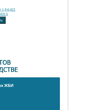
1,8-6-421
432-5
ть
ых ЖБИ