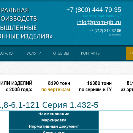
+7 (800) 444-79-35
Звонок по России бесплатный
info@prom-gbi.ru
+7 (712) 312-32-06
Казахстан
О
КАТАЛОГ
УСЛУГИ
ОТЗЫВЫ
КОНТАКТЫ
ЗИЛИ ИЗДЕЛИЙ
32766
тонн
65532
тонн
327
с 2008 года:
по чертежам
по сериям и ТУ
из ар
8-6,1-121 Серия 1.432-5
Наименование
Маркировка
Нормативный документ
Длина, мм