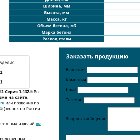
Ширина, мм
Высота, мм
Масса, кг
Объем бетона, м3
Марка бетона
Расход стали
Заказать продукцию
зделия:
Ваше имя
1
Компания
1
Email
21
Серия 1.432-5
Вы
орме
на сайте
,
Телефон
.ru
или позвонив по
35
(звонок по России
Запрос / сообщение
бетонных изделий
по
зводственных