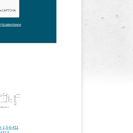
с правилами
1,5-6-411
432-5