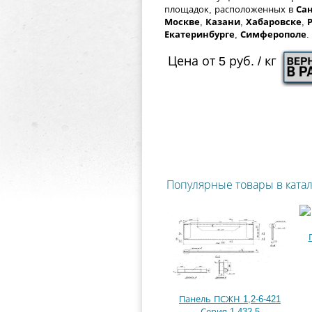
площадок, расположенных в
Сан
Москве
,
Казани
,
Хабаровске
,
Екатеринбурге
,
Симферополе
.
Цена от 5 руб. / кг
Популярные товары в ката
Панель ПСЖН 1,2-6-421
Серия 1.432-5