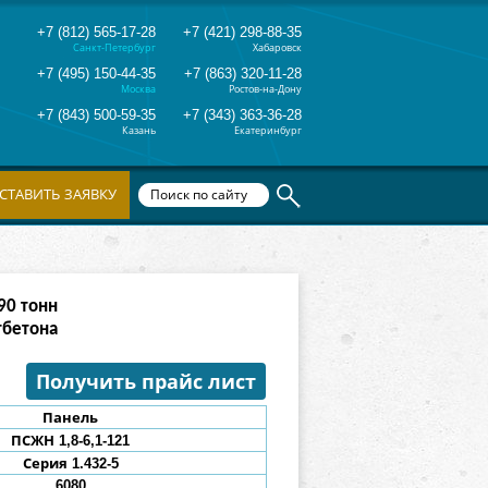
+7 (812) 565-17-28
+7 (421) 298-88-35
Санкт-Петербург
Хабаровск
+7 (495) 150-44-35
+7 (863) 320-11-28
Москва
Ростов-на-Дону
+7 (843) 500-59-35
+7 (343) 363-36-28
Казань
Екатеринбург
СТАВИТЬ ЗАЯВКУ
66
тонн
тбетона
Получить прайс лист
Панель
ПСЖН 1,8
-
6,1
-
121
Серия 1.432-5
6080