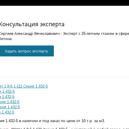
Консультация эксперта
Сергеев Александр Вячеславович
- Эксперт с 25-летним стажем в сфер
бетона.
Задать вопрос эксперту
 1,8-6,1-111 Серия 1.432-5
 1.432-5
 1.432-5
рия 1.432-5
рия 1.432-5
 1.432-5
я 1.432-5 в наличии и под заказ по цене от 10 т.р. за м3.