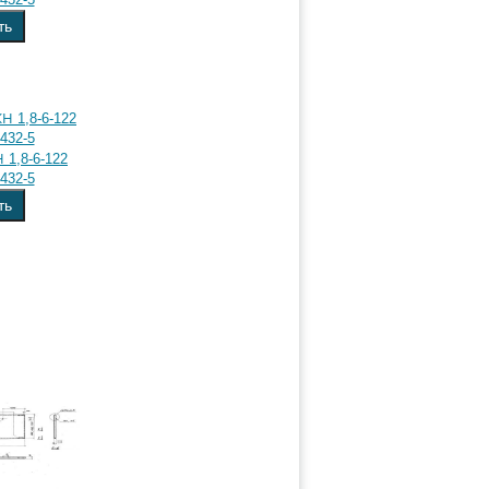
ть
1,8-6-122
432-5
ть