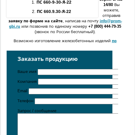
1.
ПС
660
-9-
30
-Я
-
22
14/80
Вы
можете,
2.
ПС 660.9.30
-Я
-
22
отправив
заявку по форме
на сайте
, написав на почту
info@prom-
gbi.ru
или позвонив по единому номеру
+7 (800) 444-79-35
(звонок по России бесплатный).
Возможно изготовление железобетонных изделий
по
чертежам заказчика
Поставка осуществляется с производственных площадок,
Заказать продукцию
расположенных в
Санкт-Петербурге
,
Москве
,
Казани
,
Хабаровске
,
Ростове-на-Дону
,
Екатеринбурге
,
Ваше имя
Симферополе
.
Компания
Цена от 5 руб. / кг
Email
Телефон
Запрос / сообщение