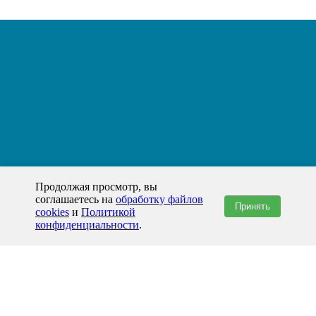
Продолжая просмотр, вы
соглашаетесь на
обработку файлов
Принять
cookies
и
Политикой
конфиденциальности
.
+7(800)444-79-35
звонок по России бесплатный
+7 (812) 565-17-28
ООО "ЖБИ и Архитектура" © 2008-2026
199178, Россия, Санкт-Петербург, наб. реки Смоленки, д. 14 литер а офис