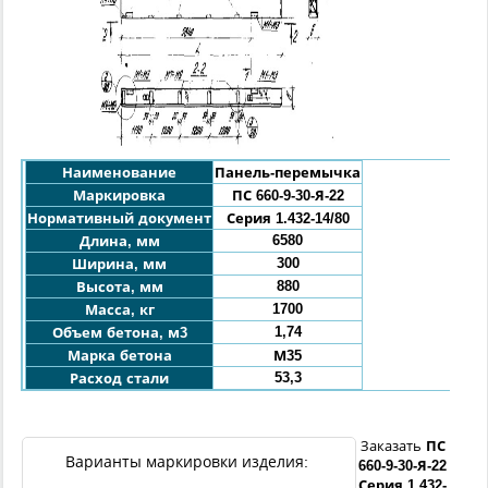
Наименование
Панель
-перемычка
Маркировка
ПС 660-9-30
-Я
-
22
Нормативный документ
Серия 1.432-14/80
6580
Длина, мм
300
Ширина, мм
880
Высота, мм
1700
Масса, кг
1,74
Объем бетона, м3
Марка бетона
М35
53,3
Расход стали
Заказать
ПС
Варианты маркировки изделия:
660
-9-
30
-Я
-
22
Серия 1.432-