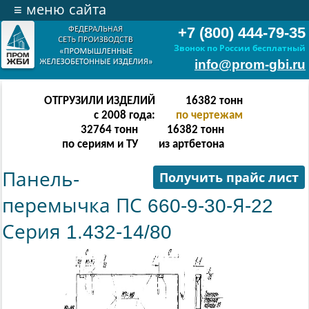
≡
меню сайта
+7 (800) 444-79-35
Звонок по России бесплатный
info@prom-gbi.ru
ОТГРУЗИЛИ ИЗДЕЛИЙ
32766
тонн
с 2008 года:
по чертежам
65532
тонн
32766
тонн
по сериям и ТУ
из артбетона
Панель-
Получить прайс лист
перемычка ПС 660-9-30-Я-22
Серия 1.432-14/80