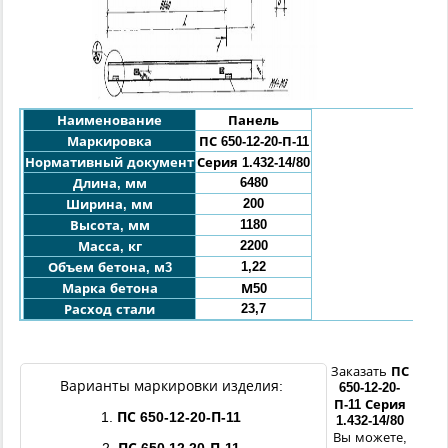
Наименование
Панель
Маркировка
ПС
650
-12-20
-П
-11
Нормативный документ
Серия 1.432-14/80
6480
Длина, мм
200
Ширина, мм
1180
Высота, мм
2200
Масса, кг
1,22
Объем бетона, м3
Марка бетона
М50
23,7
Расход стали
Заказать
ПС
Варианты маркировки изделия:
650
-
12
-20
-
П
-11
Серия
1.
ПС
650
-
12
-20
-П
-11
1.432-14/80
Вы можете,