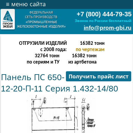
≡
меню сайта
+7 (800) 444-79-35
Звонок по России бесплатный
info@prom-gbi.ru
ОТГРУЗИЛИ ИЗДЕЛИЙ
32766
тонн
с 2008 года:
по чертежам
65532
тонн
32766
тонн
по сериям и ТУ
из артбетона
Панель ПС 650-
Получить прайс лист
12-20-П-11 Серия 1.432-14/80