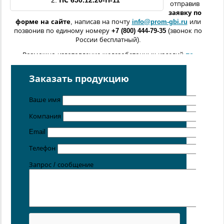
2.
ПС 650.12.20
-П
-11
отправив
заявку по
форме
на сайте
, написав на почту
info@prom-gbi.ru
или
позвонив по единому номеру
+7 (800) 444-79-35
(звонок по
России бесплатный).
Возможно изготовление железобетонных изделий
по
чертежам заказчика
Заказать продукцию
Поставка осуществляется с производственных площадок,
расположенных в
Санкт-Петербурге
,
Москве
,
Казани
,
Хабаровске
,
Ростове-на-Дону
,
Екатеринбурге
,
Ваше имя
Симферополе
.
Компания
Цена от 5 руб. / кг
Email
Телефон
Запрос / сообщение