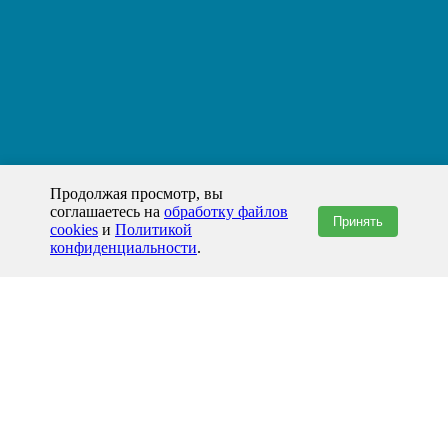
Продолжая просмотр, вы
соглашаетесь на
обработку файлов
Принять
cookies
и
Политикой
конфиденциальности
.
+7(800)444-79-35
звонок по России бесплатный
+7 (812) 565-17-28
ООО "ЖБИ и Архитектура" © 2008-2026
199178, Россия, Санкт-Петербург, наб. реки Смоленки, д. 14 литер а офис
336;
Представительство в Казахстане: г.Атырау,
пр. Сатпаева, 19 блок А,
Бизнес-центр "Atyrau Plaza"
info@prom-gbi.ru
www.prom-gbi.ru