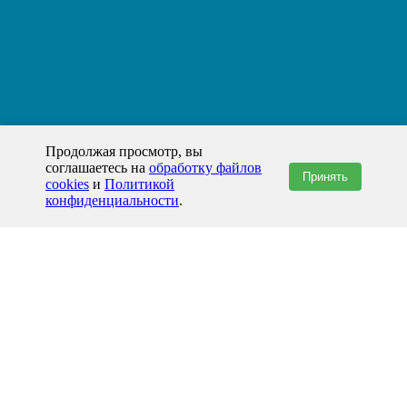
Продолжая просмотр, вы
соглашаетесь на
обработку файлов
Принять
cookies
и
Политикой
конфиденциальности
.
+7(800)444-79-35
звонок по России бесплатный
+7 (812) 565-17-28
ООО "ЖБИ и Архитектура" © 2008-2026
199178, Россия, Санкт-Петербург, наб. реки Смоленки, д. 14 литер а офис
336;
Представительство в Казахстане: г.Атырау,
пр. Сатпаева, 19 блок А,
Бизнес-центр "Atyrau Plaza"
info@prom-gbi.ru
www.prom-gbi.ru