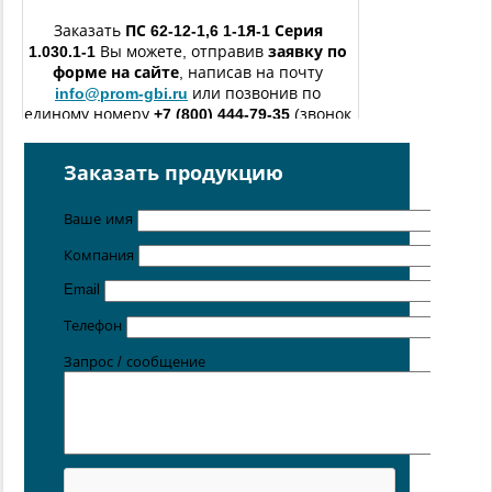
Заказать
ПС 62-12-1,6 1-1Я-1
Серия
1.030.1-1
Вы можете, отправив
заявку по
форме
на сайте
, написав на почту
info@prom-gbi.ru
или позвонив по
единому номеру
+7 (800) 444-79-35
(звонок
по России бесплатный).
изготовление железобетонных изделий
по чертежам
Заказать продукцию
заказчика
Ваше имя
Поставка осуществляется с производственных площадок,
расположенных в
Новосибирске
,
Санкт-
Компания
Петербурге
,
Москве
,
Казани
,
Хабаровске
,
Ростове-на
Дону
,
Екатеринбурге
,
Симферополе
Email
Цена от 5 руб. / кг
Телефон
Запрос / сообщение