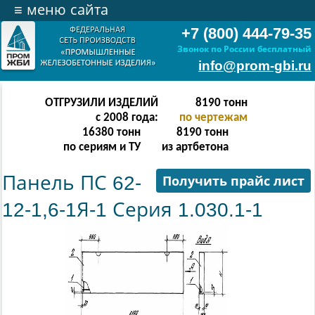
≡
меню сайта
+7 (800) 444-79-35
Звонок по России бесплатный
info@prom-gbi.ru
ОТГРУЗИЛИ ИЗДЕЛИЙ
16382
тонн
с 2008 года:
по чертежам
32764
тонн
16382
тонн
по сериям и ТУ
из артбетона
Панель ПС 62-
Получить прайс лист
12-1,6-1Я-1 Серия 1.030.1-1