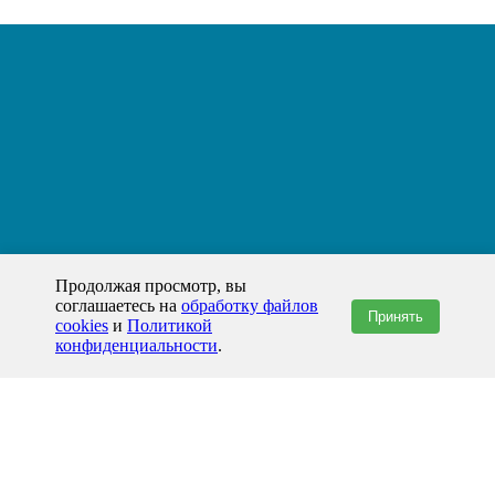
Продолжая просмотр, вы
соглашаетесь на
обработку файлов
Принять
cookies
и
Политикой
конфиденциальности
.
+7(800)444-79-35
звонок по России бесплатный
+7 (812) 565-17-28
ООО "ЖБИ и Архитектура" © 2008-2026
199178, Россия, Санкт-Петербург, наб. реки Смоленки, д. 14 литер а офис