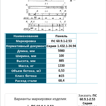
Наименование
Панель
Маркировка
ПС 60.9.1-2
.53
Нормативный документ
Серия 1.432.1-34.94
5980
Длина, мм
100
Ширина, мм
885
Высота, мм
1330
Масса, кг
0,53
Объем бетона, м3
Класс бетона
В15
68,4
Расход стали
Заказать
ПС
Варианты маркировки изделия:
60.9.1-
2
.53
Серия