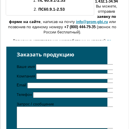
1.
ПС 60.9.1-
2
.53
1.432.1-34.94
Вы можете,
2.
ПС60.9.1-
2
.53
отправив
заявку по
форме
на сайте
, написав на почту
info@prom-gbi.ru
или
позвонив по единому номеру
+7 (800) 444-79-35
(звонок по
России бесплатный).
Возможно изготовление железобетонных изделий
по
чертежам заказчика
Заказать продукцию
Поставка осуществляется с производственных площадок,
расположенных в
Санкт-Петербурге
,
Москве
,
Казани
,
Хабаровске
,
Ростове-на-Дону
,
Екатеринбурге
,
Ваше имя
Симферополе
.
Компания
Цена от 5 руб. / кг
Email
Телефон
Запрос / сообщение