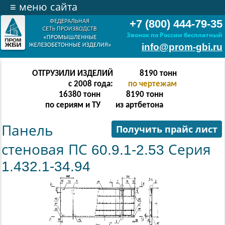
≡
меню сайта
+7 (800) 444-79-35
Звонок по России бесплатный
info@prom-gbi.ru
ОТГРУЗИЛИ ИЗДЕЛИЙ
16382
тонн
с 2008 года:
по чертежам
32764
тонн
16382
тонн
по сериям и ТУ
из артбетона
Панель
Получить прайс лист
стеновая ПС 60.9.1-2.53 Серия
1.432.1-34.94