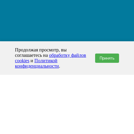
Продолжая просмотр, вы
соглашаетесь на
обработку файлов
Принять
cookies
и
Политикой
конфиденциальности
.
+7(800)444-79-35
звонок по России бесплатный
+7 (812) 565-17-28
ООО "ЖБИ и Архитектура" © 2008-2026
199178, Россия, Санкт-Петербург, наб. реки Смоленки, д. 14 литер а офис
336;
Представительство в Казахстане: г.Атырау,
пр. Сатпаева, 19 блок А,
Бизнес-центр "Atyrau Plaza"
info@prom-gbi.ru
www.prom-gbi.ru