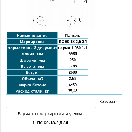
Наименование
Панель
Маркировка
ПС 60-18-2,5-3Я
Нормативный документ
Серия 1.030.1-1
5980
Длина, мм
250
Ширина, мм
1785
Высота, мм
2600
Вес, кг
2,68
Объем, м3
Марка бетона
М50
35,48
Расход стали, кг
Возможно
Варианты маркировки изделия:
1. ПС 60-18-2,5 3Я