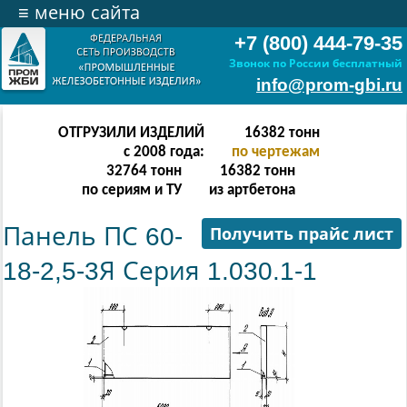
≡
меню сайта
+7 (800) 444-79-35
Звонок по России бесплатный
info@prom-gbi.ru
ОТГРУЗИЛИ ИЗДЕЛИЙ
32766
тонн
с 2008 года:
по чертежам
65532
тонн
32766
тонн
по сериям и ТУ
из артбетона
Панель ПС 60-
Получить прайс лист
18-2,5-3Я Серия 1.030.1-1