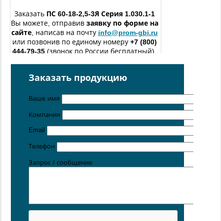
Заказать
ПС 60-18-2,5-3Я
Серия 1.030.1-1
Вы можете, отправив
заявку по форме
на
сайте
, написав на почту
info@prom-gbi.ru
или позвонив по единому номеру
+7 (800)
444-79-35
(звонок по России бесплатный).
изготовление железобетонных изделий
по чертежам
заказчика
Заказать продукцию
Поставка осуществляется с производственных площадок,
Ваше имя
расположенных в
Новосибирске
,
Санкт-
Петербурге
,
Москве
,
Казани
,
Хабаровске
,
Ростове-на
Компания
Дону
,
Екатеринбурге
,
Симферополе
Email
Цена от 5 руб. / кг
Телефон
Запрос / сообщение