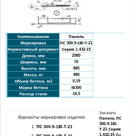
Наименование
Панель
Маркировка
ПС 300.9-1ВI-Т-21
Нормативный документ
Серия 1.432-15
2980
Длина, мм
70
Ширина, мм
885
Высота, мм
480
Масса, кг
0,19
Объем бетона, м3
Марка бетона
М300
18,5
Расход стали
Заказать
Варианты маркировки изделия:
Панель
ПС
300.9
-
1ВI
-
1.
ПС
300.9
-
1ВI
-Т-21
Т-21
Серия
1.432-15
Вы