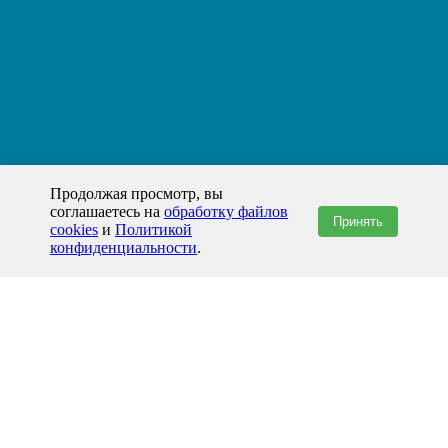
Продолжая просмотр, вы
соглашаетесь на
обработку файлов
Принять
cookies
и
Политикой
конфиденциальности
.
+7(800)444-79-35
звонок по России бесплатный
+7 (812) 565-17-28
ООО "ЖБИ и Архитектура" © 2008-2026
199178, Россия, Санкт-Петербург, наб. реки Смоленки, д. 14 литер а офис
336;
Представительство в Казахстане: г.Атырау,
пр. Сатпаева, 19 блок А,
Бизнес-центр "Atyrau Plaza"
info@prom-gbi.ru
www.prom-gbi.ru