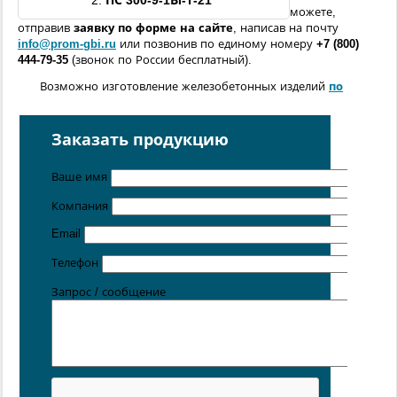
2.
ПС 300-9-
1ВI
-Т-21
можете,
отправив
заявку по форме
на сайте
, написав на почту
info@prom-gbi.ru
или позвонив по единому номеру
+7 (800)
444-79-35
(звонок по России бесплатный).
Возможно изготовление железобетонных изделий
по
чертежам заказчика
Поставка осуществляется с производственных площадок,
Заказать продукцию
расположенных в
Санкт-Петербурге
,
Москве
,
Казани
,
Хабаровске
,
Ростове-на-Дону
,
Екатеринбурге
,
Ваше имя
Симферополе
.
Компания
Цена от 5 руб. / кг
Email
Телефон
Запрос / сообщение