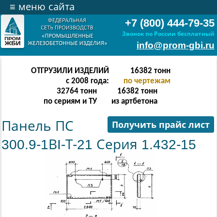
≡
меню сайта
+7 (800) 444-79-35
Звонок по России бесплатный
info@prom-gbi.ru
ОТГРУЗИЛИ ИЗДЕЛИЙ
32766
тонн
с 2008 года:
по чертежам
65532
тонн
32766
тонн
по сериям и ТУ
из артбетона
Панель ПС
Получить прайс лист
300.9-1ВI-Т-21 Серия 1.432-15