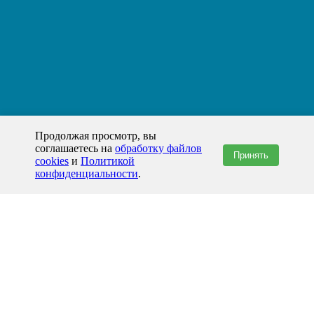
Продолжая просмотр, вы
соглашаетесь на
обработку файлов
Принять
cookies
и
Политикой
конфиденциальности
.
+7(800)444-79-35
звонок по России бесплатный
+7 (812) 565-17-28
ООО "ЖБИ и Архитектура" © 2008-2026
199178, Россия, Санкт-Петербург, наб. реки Смоленки, д. 14 литер а офис
336;
Представительство в Казахстане: г.Атырау,
пр. Сатпаева, 19 блок А,
Бизнес-центр "Atyrau Plaza"
info@prom-gbi.ru
www.prom-gbi.ru