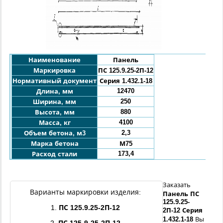
Наименование
Панель
Маркировка
ПС 125.9.25-
2П
-
12
Нормативный документ
Серия 1.432.1-18
12470
Длина, мм
250
Ширина, мм
880
Высота, мм
4100
Масса, кг
2,3
Объем бетона, м3
Марка бетона
М75
173,4
Расход стали
Заказать
Варианты маркировки изделия:
Панель
ПС
125.9.25
-
1.
ПС
125.9.25
-
2П
-
12
2П
-
12
Серия
1.432.1-18
Вы