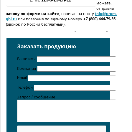
2.
ПС 125-9-25-
2П
-
12
можете,
отправив
заявку по форме
на сайте
, написав на почту
info@prom-
gbi.ru
или позвонив по единому номеру
+7 (800) 444-79-35
(звонок по России бесплатный).
Возможно изготовление железобетонных изделий
по
чертежам заказчика
Заказать продукцию
Поставка осуществляется с производственных площадок,
расположенных в
Санкт-Петербурге
,
Москве
,
Казани
,
Хабаровске
,
Ростове-на-Дону
,
Екатеринбурге
,
Ваше имя
Симферополе
.
Компания
Цена от 5 руб. / кг
Email
Телефон
Запрос / сообщение