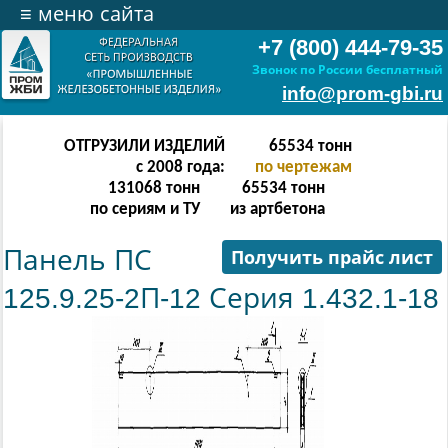
≡
меню сайта
+7 (800) 444-79-35
Звонок по России бесплатный
info@prom-gbi.ru
ОТГРУЗИЛИ ИЗДЕЛИЙ
262142
тонн
с 2008 года:
по чертежам
238342
тонн
262142
тонн
по сериям и ТУ
из артбетона
Панель ПС
Получить прайс лист
125.9.25-2П-12 Серия 1.432.1-18