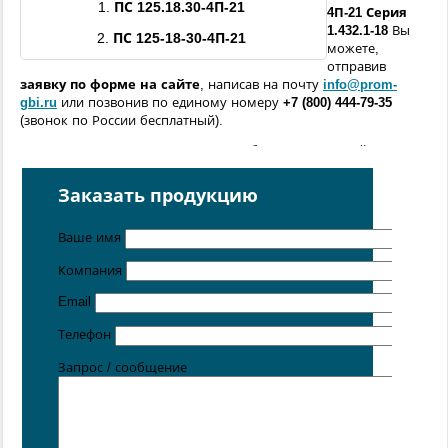
1.
ПС
125.18.30
-
4П
-21
4П
-21
Серия
1.432.1-18
Вы
2.
ПС 125-18-30-
4П
-21
можете,
отправив
заявку по форме
на сайте
, написав на почту
info@prom-
gbi.ru
или позвонив по единому номеру
+7 (800) 444-79-35
(звонок по России бесплатный).
Возможно изготовление железобетонных изделий
по
чертежам заказчика
Заказать продукцию
Поставка осуществляется с производственных площадок,
расположенных в
Санкт-Петербурге
,
Москве
,
Казани
,
Хабаровске
,
Ростове-на-Дону
,
Екатеринбурге
,
Ваше имя
Симферополе
.
Компания
Цена от 5 руб. / кг
Email
Телефон
Запрос / сообщение