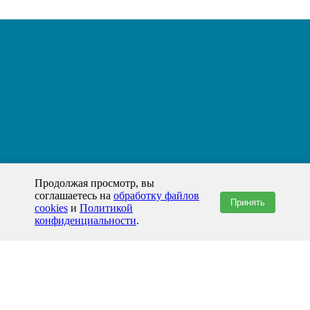
Продолжая просмотр, вы
соглашаетесь на
обработку файлов
Принять
cookies
и
Политикой
конфиденциальности
.
+7(800)444-79-35
звонок по России бесплатный
+7 (812) 565-17-28
ООО "ЖБИ и Архитектура" © 2008-2026
199178, Россия, Санкт-Петербург, наб. реки Смоленки, д. 14 литер а офис