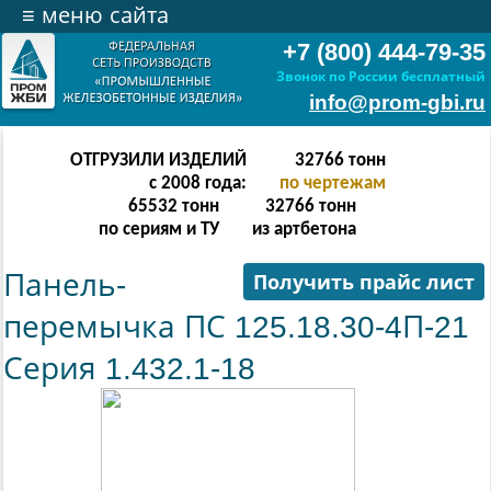
≡
меню сайта
+7 (800) 444-79-35
Звонок по России бесплатный
info@prom-gbi.ru
ОТГРУЗИЛИ ИЗДЕЛИЙ
65534
тонн
с 2008 года:
по чертежам
131068
тонн
65534
тонн
по сериям и ТУ
из артбетона
Панель-
Получить прайс лист
перемычка ПС 125.18.30-4П-21
Серия 1.432.1-18