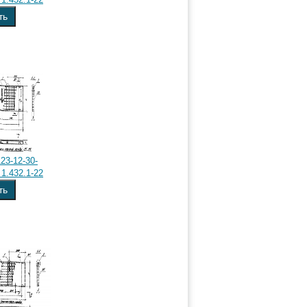
ть
23-12-30-
1.432.1-22
ть