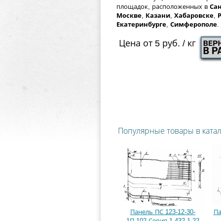
площадок, расположенных в
Сан
Москве
,
Казани
,
Хабаровске
,
Екатеринбурге
,
Симферополе
.
Цена от 5 руб. / кг
Популярные товары в ката
Панель ПС 123-12-30-
Па
1П-102 Серия 1.432.1-22