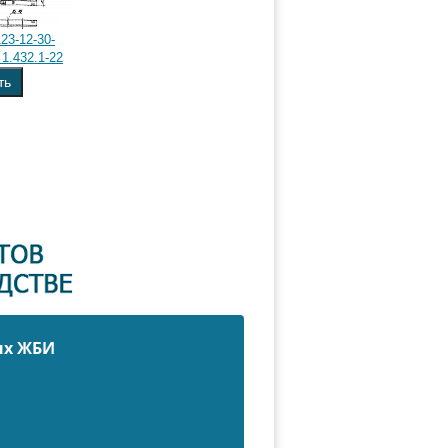
23-12-30-
1.432.1-22
ть
ых ЖБИ