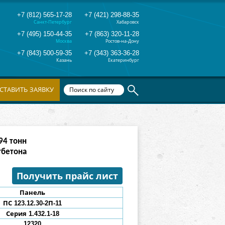
+7 (812) 565-17-28
+7 (421) 298-88-35
Санкт-Петербург
Хабаровск
+7 (495) 150-44-35
+7 (863) 320-11-28
Москва
Ростов-на-Дону
+7 (843) 500-59-35
+7 (343) 363-36-28
Казань
Екатеринбург
СТАВИТЬ ЗАЯВКУ
82
тонн
тбетона
Получить прайс лист
Панель
ПС 123.12.30-
2П
-11
Серия 1.432.1-18
12320