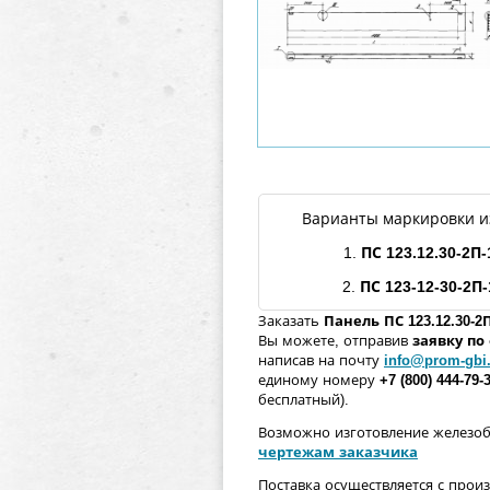
Варианты маркировки и
1.
ПС
123.12.30
-
2П
-
2.
ПС 123-12-30-
2П
-
Заказать
Панель
ПС
123.12.30
-
2
Вы можете, отправив
заявку п
написав на почту
info@prom-gbi
единому номеру
+7 (800) 444-79-
бесплатный).
Возможно изготовление железо
чертежам заказчика
Поставка осуществляется с прои