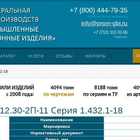
+7 (800) 444-79-35
Звонок по России бесплатный
info@prom-gbi.ru
+7 (712) 312-32-06
Казахстан
О
КАТАЛОГ
УСЛУГИ
ОТЗЫВЫ
КОНТАКТЫ
.1-18
ЗИЛИ ИЗДЕЛИЙ
16382
тонн
32764
тонн
163
с 2008 года:
по чертежам
по сериям и ТУ
из ар
12.30-2П-11 Серия 1.432.1-18
Наименование
Маркировка
Нормативный документ
Длина, мм