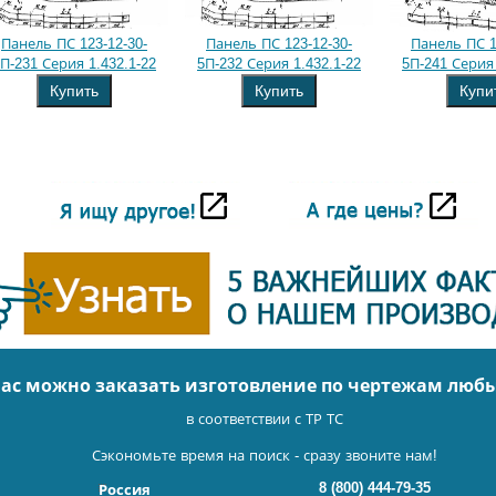
Панель ПС 123-12-30-
Панель ПС 123-12-30-
Панель ПС 1
П-231 Серия 1.432.1-22
5П-232 Серия 1.432.1-22
5П-241 Серия 
Купить
Купить
Купи
нас можно заказать изготовление по чертежам люб
в соответствии с ТР ТС
Сэкономьте время на поиск - сразу звоните нам!
8 (800) 444-79-35
Россия