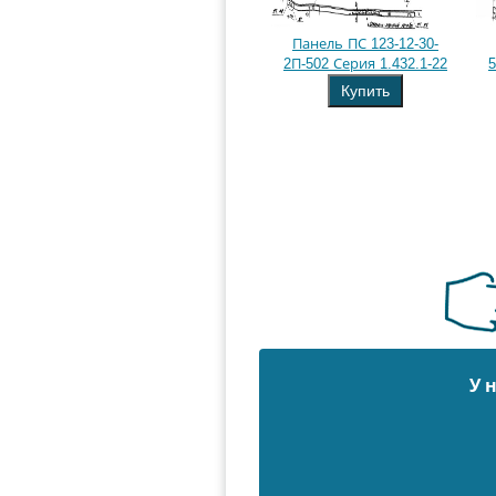
Панель ПС 123-12-30-
2П-502 Серия 1.432.1-22
5
Купить
У 