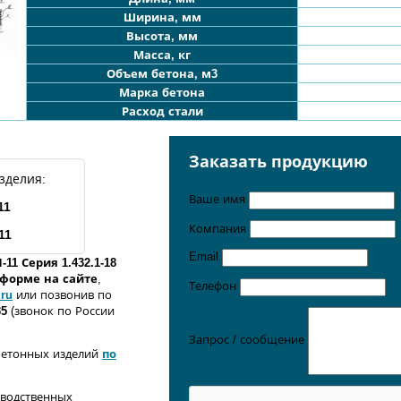
Ширина, мм
Высота, мм
Масса, кг
Объем бетона, м3
Марка бетона
Расход стали
Заказать продукцию
зделия:
Ваше имя
11
Компания
11
Email
П
-11
Серия 1.432.1-18
о форме
на сайте
,
Телефон
.ru
или позвонив по
35
(звонок по России
Запрос / сообщение
бетонных изделий
по
зводственных