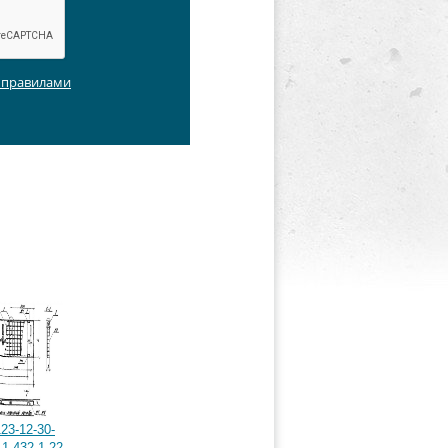
с правилами
23-12-30-
1.432.1-22