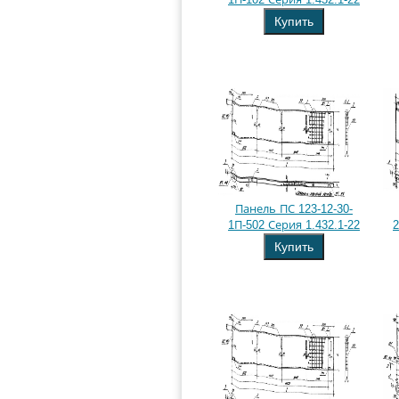
Купить
Панель ПС 123-12-30-
1П-502 Серия 1.432.1-22
2
Купить