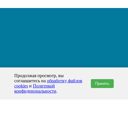
Продолжая просмотр, вы
соглашаетесь на
обработку файлов
Принять
cookies
и
Политикой
конфиденциальности
.
+7(800)444-79-35
звонок по России бесплатный
+7 (812) 565-17-28
ООО "ЖБИ и Архитектура" © 2008-2026
199178, Россия, Санкт-Петербург, наб. реки Смоленки, д. 14 литер а офис