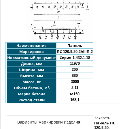
Наименование
Панель
Маркировка
ПС 120.9.20-2АIIIП-2
Нормативный документ
Серия 1.432.1-18
11970
Длина, мм
200
Ширина, мм
880
Высота, мм
3000
Масса, кг
2,11
Объем бетона, м3
Марка бетона
М150
168,1
Расход стали
Заказать
Варианты маркировки изделия:
Панель
ПС
120.9.20
-