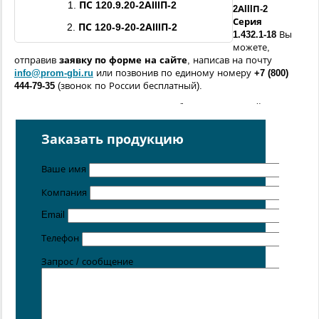
1.
ПС
120.9.20
-
2АIIIП
-2
2АIIIП
-2
Серия
2.
ПС 120-9-20-
2АIIIП
-2
1.432.1-18
Вы
можете,
отправив
заявку по форме
на сайте
, написав на почту
info@prom-gbi.ru
или позвонив по единому номеру
+7 (800)
444-79-35
(звонок по России бесплатный).
Возможно изготовление железобетонных изделий
по
чертежам заказчика
Заказать продукцию
Поставка осуществляется с производственных площадок,
расположенных в
Санкт-Петербурге
,
Москве
,
Казани
,
Хабаровске
,
Ростове-на-Дону
,
Екатеринбурге
,
Ваше имя
Симферополе
.
Компания
Цена от 5 руб. / кг
Email
Телефон
Запрос / сообщение