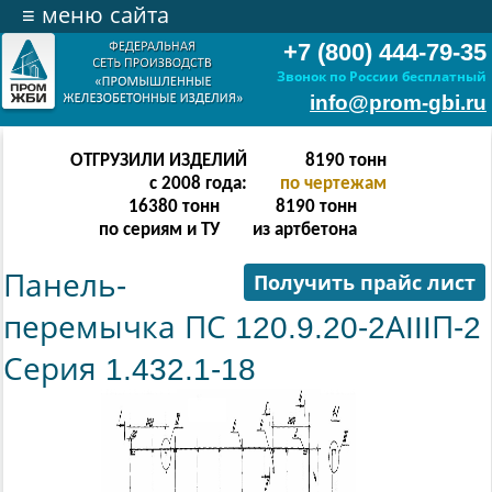
≡
меню сайта
+7 (800) 444-79-35
Звонок по России бесплатный
info@prom-gbi.ru
ОТГРУЗИЛИ ИЗДЕЛИЙ
32766
тонн
с 2008 года:
по чертежам
65532
тонн
32766
тонн
по сериям и ТУ
из артбетона
Панель-
Получить прайс лист
перемычка ПС 120.9.20-2АIIIП-2
Серия 1.432.1-18