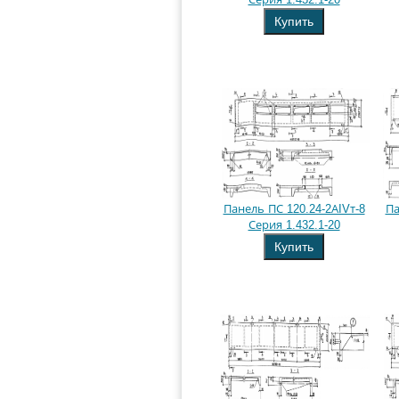
Купить
Панель ПС 120.24-2АIVт-8
Па
Серия 1.432.1-20
Купить