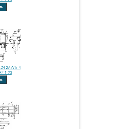
ть
24-2АтVIт-4
32.1-20
ть