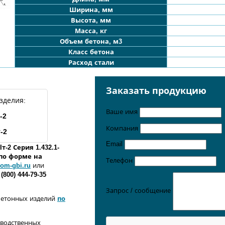
Ширина, мм
Высота, мм
Масса, кг
Объем бетона, м3
Класс бетона
Расход стали
Заказать продукцию
зделия:
Ваше имя
-
2
Компания
т
-
2
Email
Iт
-
2
Серия 1.432.1-
 по форме
на
Телефон
om-gbi.ru
или
 (800) 444-79-35
Запрос / сообщение
бетонных изделий
по
зводственных