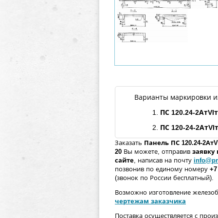
Варианты маркировки и
1.
ПС
120.24
-
2АтVIт
2.
ПС
120-24
-
2АтVI
Заказать
Панель
ПС
120.24
-
2АтV
20
Вы можете, отправив
заявку
сайте
, написав на почту
info@pr
позвонив по единому номеру
+7
(звонок по России бесплатный).
Возможно изготовление железо
чертежам заказчика
Поставка осуществляется с прои