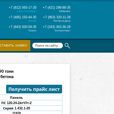
+7 (812) 565-17-28
+7 (421) 298-88-35
Санкт-Петербург
Хабаровск
+7 (495) 150-44-35
+7 (863) 320-11-28
Москва
Ростов-на-Дону
+7 (843) 500-59-35
+7 (343) 363-36-28
Казань
Екатеринбург
СТАВИТЬ ЗАЯВКУ
90
тонн
тбетона
Получить прайс лист
Панель
ПС
120.24
-2АтVIт-
2
Серия 1.432.1-20
11970