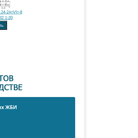
24-2АтVIт-8
32.1-20
ть
ых ЖБИ