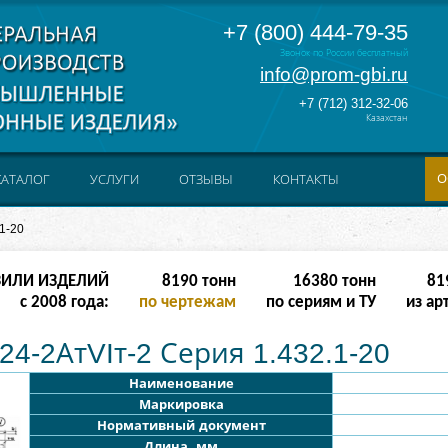
+7 (800) 444-79-35
Звонок по России бесплатный
info@prom-gbi.ru
+7 (712) 312-32-06
Казахстан
О
КАТАЛОГ
УСЛУГИ
ОТЗЫВЫ
КОНТАКТЫ
1-20
ЗИЛИ ИЗДЕЛИЙ
8190
тонн
16380
тонн
81
с 2008 года:
по чертежам
по сериям и ТУ
из ар
24-2АтVIт-2 Серия 1.432.1-20
Наименование
Маркировка
Нормативный документ
Длина, мм