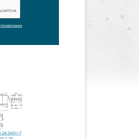
с правилами
.24-2АIVт-7
32.1-20