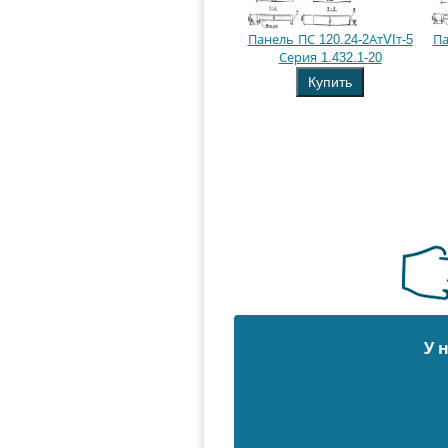
Панель ПС 120.24-2АтVIт-5
Па
Серия 1.432.1-20
Купить
У 