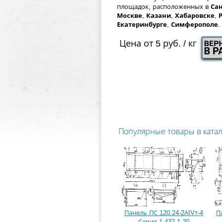
площадок, расположенных в
Сан
Москве
,
Казани
,
Хабаровске
,
Екатеринбурге
,
Симферополе
.
Цена от 5 руб. / кг
Популярные товары в ката
Панель ПС 120.24-2АIVт-4
П
Серия 1.432.1-20