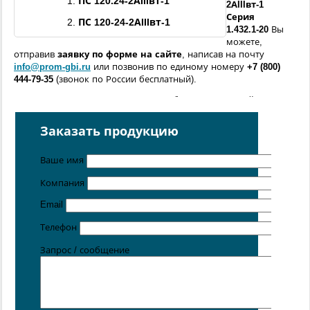
1.
ПС
120.24
-
2АIIIвт
-1
2АIIIвт
-1
Серия
2.
ПС
120-24
-
2АIIIвт
-1
1.432.1-20
Вы
можете,
отправив
заявку по форме
на сайте
, написав на почту
info@prom-gbi.ru
или позвонив по единому номеру
+7 (800)
444-79-35
(звонок по России бесплатный).
Возможно изготовление железобетонных изделий
по
чертежам заказчика
Заказать продукцию
Поставка осуществляется с производственных площадок,
расположенных в
Санкт-Петербурге
,
Москве
,
Казани
,
Хабаровске
,
Ростове-на-Дону
,
Екатеринбурге
,
Ваше имя
Симферополе
.
Компания
Цена от 5 руб. / кг
Email
Телефон
Запрос / сообщение