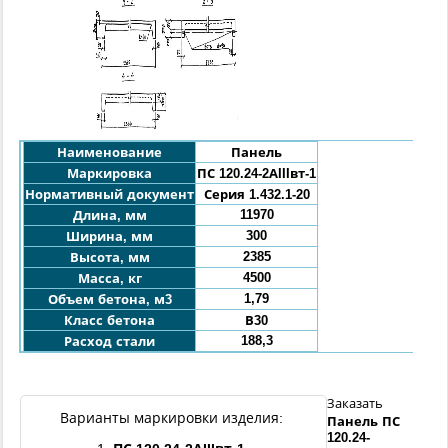
Наименование
Панель
Маркировка
ПС
120.24
-2АIIIвт-1
Нормативный документ
Серия 1.432.1-20
11970
Длина, мм
300
Ширина, мм
2385
Высота, мм
4500
Масса, кг
1,79
Объем бетона, м3
Класс бетона
В30
188,3
Расход стали
Заказать
Варианты маркировки изделия:
Панель
ПС
120.24
-