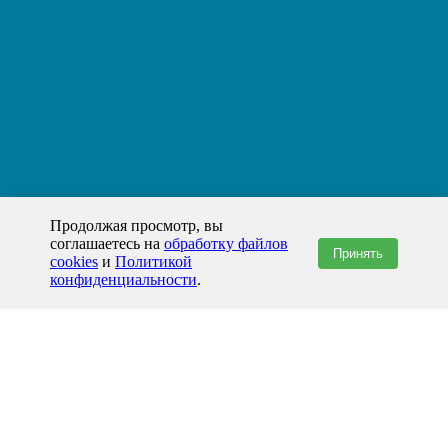
Продолжая просмотр, вы
соглашаетесь на
обработку файлов
Принять
cookies
и
Политикой
конфиденциальности
.
+7(800)444-79-35
звонок по России бесплатный
+7 (812) 565-17-28
ООО "ЖБИ и Архитектура" © 2008-2026
199178, Россия, Санкт-Петербург, наб. реки Смоленки, д. 14 литер а офис
336;
Представительство в Казахстане: г.Атырау,
пр. Сатпаева, 19 блок А,
Бизнес-центр "Atyrau Plaza"