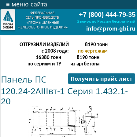
≡
меню сайта
+7 (800) 444-79-35
Звонок по России бесплатный
info@prom-gbi.ru
ОТГРУЗИЛИ ИЗДЕЛИЙ
16382
тонн
с 2008 года:
по чертежам
32764
тонн
16382
тонн
по сериям и ТУ
из артбетона
Панель ПС
Получить прайс лист
120.24-2АIIIвт-1 Серия 1.432.1-
20