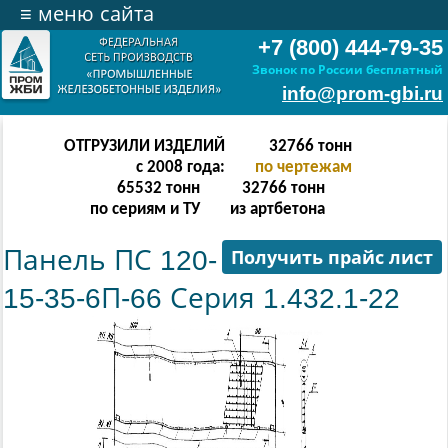
≡
меню сайта
+7 (800) 444-79-35
Звонок по России бесплатный
info@prom-gbi.ru
ОТГРУЗИЛИ ИЗДЕЛИЙ
65534
тонн
с 2008 года:
по чертежам
131068
тонн
65534
тонн
по сериям и ТУ
из артбетона
Панель ПС 120-
Получить прайс лист
15-35-6П-66 Серия 1.432.1-22