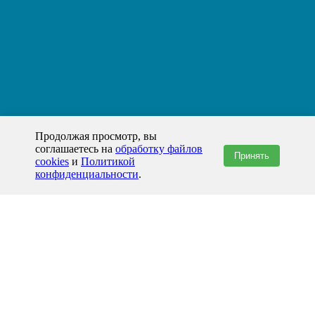
Продолжая просмотр, вы
соглашаетесь на
обработку файлов
Принять
cookies
и
Политикой
конфиденциальности
.
+7(800)444-79-35
звонок по России бесплатный
+7 (812) 565-17-28
ООО "ЖБИ и Архитектура" © 2008-2026
199178, Россия, Санкт-Петербург, наб. реки Смоленки, д. 14 литер а офис
336;
Представительство в Казахстане: г.Атырау,
пр. Сатпаева, 19 блок А,
Бизнес-центр "Atyrau Plaza"
info@prom-gbi.ru
www.prom-gbi.ru