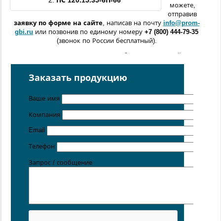
2.
ПС 120.15.35-
6П
-
66
можете,
отправив
заявку по форме
на сайте
, написав на почту
info@prom-
gbi.ru
или позвонив по единому номеру
+7 (800) 444-79-35
(звонок по России бесплатный).
Возможно изготовление железобетонных изделий
по
чертежам заказчика
Заказать продукцию
Поставка осуществляется с производственных площадок,
расположенных в
Санкт-Петербурге
,
Москве
,
Казани
,
Хабаровске
,
Ростове-на-Дону
,
Екатеринбурге
,
Ваше имя
Симферополе
.
Компания
Цена от 5 руб. / кг
Email
Телефон
Запрос / сообщение