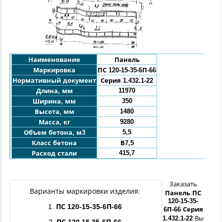
Наименование
Панель
Маркировка
ПС 120-
15
-35-
6П-
66
Нормативный документ
Серия 1.432.1-22
11970
Длина, мм
350
Ширина, мм
1480
Высота, мм
9280
Масса, кг
5,5
Объем бетона, м3
Класс бетона
В7,5
415,7
Расход стали
Заказать
Варианты маркировки изделия:
Панель
ПС
120-
15
-
35
-
1.
ПС 120-
15
-
35
-
6П
-
66
6П
-
66
Серия
1.432.1-22
Вы