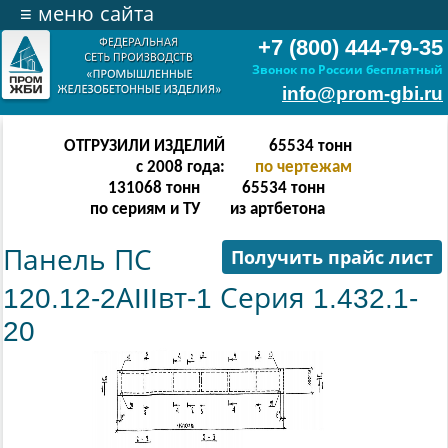
≡
меню сайта
+7 (800) 444-79-35
Звонок по России бесплатный
info@prom-gbi.ru
ОТГРУЗИЛИ ИЗДЕЛИЙ
131070
тонн
с 2008 года:
по чертежам
238342
тонн
131070
тонн
по сериям и ТУ
из артбетона
Панель ПС
Получить прайс лист
120.12-2АIIIвт-1 Серия 1.432.1-
20