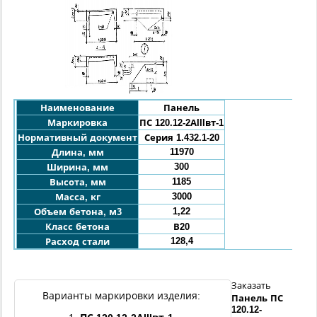
Наименование
Панель
Маркировка
ПС
120.12
-2АIIIвт-1
Нормативный документ
Серия 1.432.1-20
11970
Длина, мм
300
Ширина, мм
1185
Высота, мм
3000
Масса, кг
1,22
Объем бетона, м3
Класс бетона
В20
128,4
Расход стали
Заказать
Варианты маркировки изделия:
Панель
ПС
120.12
-