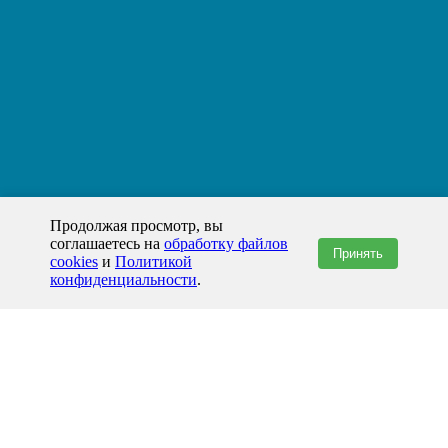
Продолжая просмотр, вы
соглашаетесь на
обработку файлов
Принять
cookies
и
Политикой
конфиденциальности
.
+7(800)444-79-35
звонок по России бесплатный
+7 (812) 565-17-28
ООО "ЖБИ и Архитектура" © 2008-2026
199178, Россия, Санкт-Петербург, наб. реки Смоленки, д. 14 литер а офис
336;
Представительство в Казахстане: г.Атырау,
пр. Сатпаева, 19 блок А,
Бизнес-центр "Atyrau Plaza"