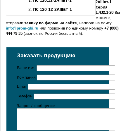
1.
ПС
120.12
-
2АIIIвт
-1
2АIIIвт
-1
Серия
2.
ПС
120-12
-
2АIIIвт
-1
1.432.1-20
Вы
можете,
отправив
заявку по форме
на сайте
, написав на почту
info@prom-gbi.ru
или позвонив по единому номеру
+7 (800)
444-79-35
(звонок по России бесплатный).
Возможно изготовление железобетонных изделий
по
чертежам заказчика
Заказать продукцию
Поставка осуществляется с производственных площадок,
расположенных в
Санкт-Петербурге
,
Москве
,
Казани
,
Хабаровске
,
Ростове-на-Дону
,
Екатеринбурге
,
Ваше имя
Симферополе
.
Компания
Цена от 5 руб. / кг
Email
Телефон
Запрос / сообщение