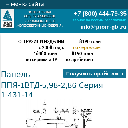
≡
меню сайта
+7 (800) 444-79-35
Звонок по России бесплатный
info@prom-gbi.ru
ОТГРУЗИЛИ ИЗДЕЛИЙ
16382
тонн
с 2008 года:
по чертежам
32764
тонн
16382
тонн
по сериям и ТУ
из артбетона
Панель
Получить прайс лист
ППЯ-1ВТД-5,98-2,86 Серия
1.431-14