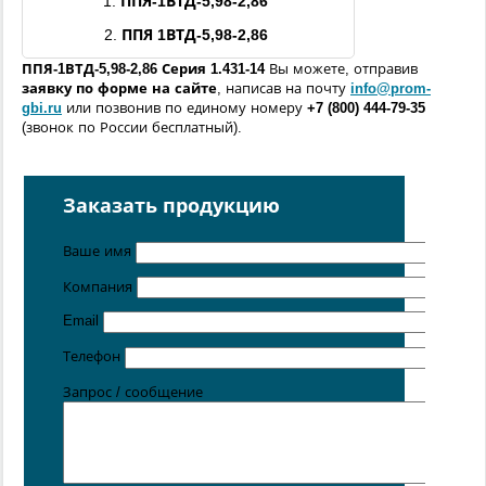
1.
ППЯ-
1ВТД
-5,98-2,86
2.
ППЯ
1ВТД
-5,98-2,86
ППЯ-
1ВТД
-5,98-2,86
Серия 1.431-14
Вы можете, отправив
заявку по форме
на сайте
, написав на почту
info@prom-
gbi.ru
или позвонив по единому номеру
+7 (800) 444-79-35
(звонок по России бесплатный).
Возможно изготовление железобетонных изделий
по
чертежам заказчика
Заказать продукцию
Поставка осуществляется с производственных площадок,
расположенных в
Санкт-Петербурге
,
Москве
,
Казани
,
Ваше имя
Хабаровске
,
Ростове-на-Дону
,
Екатеринбурге
,
Симферополе
.
Компания
Цена от 5 руб. / кг
Email
Телефон
Запрос / сообщение