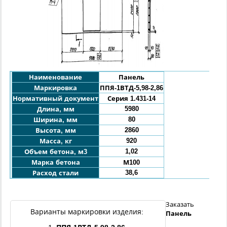
Наименование
Панель
Маркировка
ППЯ-1ВТД-5,98-2,86
Нормативный документ
Серия 1.431-14
5980
Длина, мм
80
Ширина, мм
2860
Высота, мм
920
Масса, кг
1,02
Объем бетона, м3
Марка бетона
М100
38,6
Расход стали
Заказать
Варианты маркировки изделия:
Панель