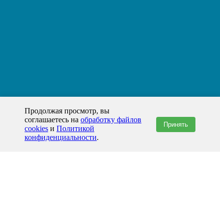
Продолжая просмотр, вы
соглашаетесь на
обработку файлов
Принять
cookies
и
Политикой
конфиденциальности
.
+7(800)444-79-35
звонок по России бесплатный
+7 (812) 565-17-28
ООО "ЖБИ и Архитектура" © 2008-2026
199178, Россия, Санкт-Петербург, наб. реки Смоленки, д. 14 литер а офис
336;
Представительство в Казахстане: г.Атырау,
пр. Сатпаева, 19 блок А,
Бизнес-центр "Atyrau Plaza"