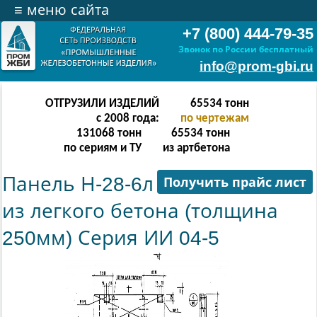
≡
меню сайта
+7 (800) 444-79-35
Звонок по России бесплатный
info@prom-gbi.ru
ОТГРУЗИЛИ ИЗДЕЛИЙ
131070
тонн
с 2008 года:
по чертежам
238342
тонн
131070
тонн
по сериям и ТУ
из артбетона
Панель Н-28-6л
Получить прайс лист
из легкого бетона (толщина
250мм) Серия ИИ 04-5