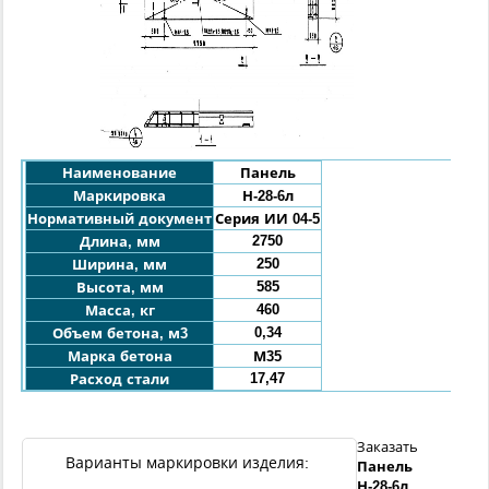
Наименование
Панель
Маркировка
Н-28-6л
Нормативный документ
Серия ИИ 04-5
2750
Длина, мм
250
Ширина, мм
585
Высота, мм
460
Масса, кг
0,34
Объем бетона, м3
Марка бетона
М35
17,47
Расход стали
Заказать
Варианты маркировки изделия:
Панель
Н
-
28
-
6л