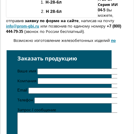
1.
Н
-
28
-
6л
Серия ИИ
04-5
Вы
2.
Н
28
-
6л
можете,
отправив
заявку по форме
на сайте
, написав на почту
info@prom-gbi.ru
или позвонив по единому номеру
+7 (800)
444-79-35
(звонок по России бесплатный).
Возможно изготовление железобетонных изделий
по
чертежам заказчика
Поставка осуществляется с производственных площадок,
Заказать продукцию
расположенных в
Санкт-Петербурге
,
Москве
,
Казани
,
Хабаровске
,
Ростове-на-Дону
,
Екатеринбурге
,
Ваше имя
Симферополе
.
Компания
Цена от 5 руб. / кг
Email
Телефон
Запрос / сообщение