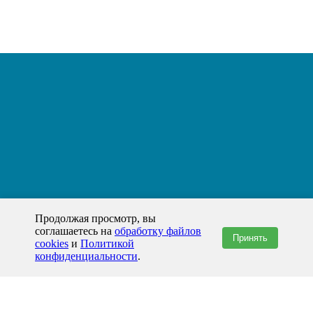
Продолжая просмотр, вы
соглашаетесь на
обработку файлов
Принять
cookies
и
Политикой
конфиденциальности
.
+7(800)444-79-35
звонок по России бесплатный