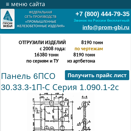
≡
меню сайта
+7 (800) 444-79-35
Звонок по России бесплатный
info@prom-gbi.ru
ОТГРУЗИЛИ ИЗДЕЛИЙ
16382
тонн
с 2008 года:
по чертежам
32764
тонн
16382
тонн
по сериям и ТУ
из артбетона
Панель 6ПСО
Получить прайс лист
30.33.3-1П-С Серия 1.090.1-2с