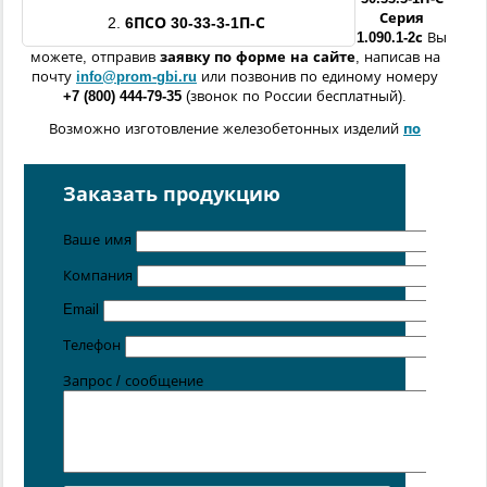
Серия
2.
6ПСО
30-33
-3
-1П-С
1.090.1-2с
Вы
можете, отправив
заявку по форме
на сайте
, написав на
почту
info@prom-gbi.ru
или позвонив по единому номеру
+7 (800) 444-79-35
(звонок по России бесплатный).
Возможно изготовление железобетонных изделий
по
чертежам заказчика
Поставка осуществляется с производственных площадок,
Заказать продукцию
расположенных в
Санкт-Петербурге
,
Москве
,
Казани
,
Хабаровске
,
Ростове-на-Дону
,
Екатеринбурге
,
Ваше имя
Симферополе
.
Компания
Цена от 5 руб. / кг
Email
Телефон
Запрос / сообщение