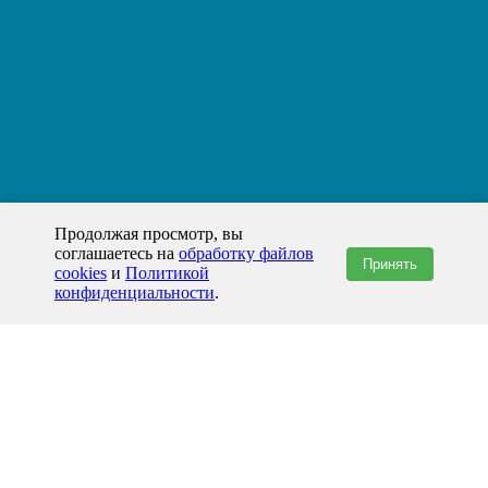
Продолжая просмотр, вы
соглашаетесь на
обработку файлов
Принять
cookies
и
Политикой
конфиденциальности
.
+7(800)444-79-35
звонок по России бесплатный
+7 (812) 565-17-28
ООО "ЖБИ и Архитектура" © 2008-2026
199178, Россия, Санкт-Петербург, наб. реки Смоленки, д. 14 литер а офис
336;
Представительство в Казахстане: г.Атырау,
пр. Сатпаева, 19 блок А,
Бизнес-центр "Atyrau Plaza"
info@prom-gbi.ru