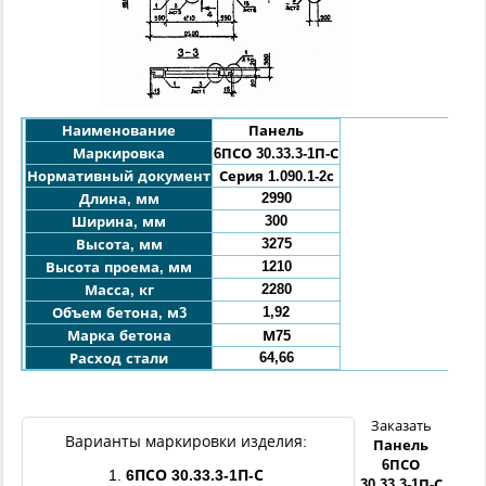
Наименование
Панель
Маркировка
6ПСО 3
0.33.
3
-1П-С
Нормативный документ
Серия 1.090.1-2с
2990
Длина, мм
300
Ширина, мм
3275
Высота, мм
1210
Высота проема, мм
2280
Масса, кг
1,92
Объем бетона, м3
Марка бетона
М75
64,66
Расход стали
Заказать
Варианты маркировки изделия:
Панель
6ПСО
1.
6ПСО
3
0.33.
3
-1П-С
3
0.33.
3
-1П-С