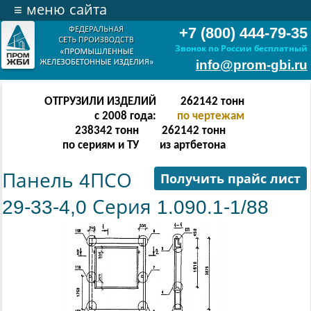
≡
меню сайта
+7 (800) 444-79-35
Звонок по России бесплатный
info@prom-gbi.ru
ОТГРУЗИЛИ ИЗДЕЛИЙ
524286
тонн
с 2008 года:
по чертежам
238342
тонн
512303
тонн
по сериям и ТУ
из артбетона
Панель 4ПСО
Получить прайс лист
29-33-4,0 Серия 1.090.1-1/88