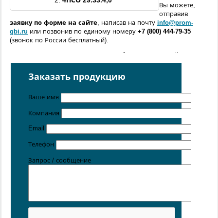
2.
4ПСО
29
.33.4,0
Вы можете,
отправив
заявку по форме
на сайте
, написав на почту
info@prom-
gbi.ru
или позвонив по единому номеру
+7 (800) 444-79-35
(звонок по России бесплатный).
Возможно изготовление железобетонных изделий
по
чертежам заказчика
Заказать продукцию
Поставка осуществляется с производственных площадок,
расположенных в
Санкт-Петербурге
,
Москве
,
Казани
,
Хабаровске
,
Ростове-на-Дону
,
Екатеринбурге
,
Ваше имя
Симферополе
.
Компания
Цена от 5 руб. / кг
Email
Телефон
Запрос / сообщение