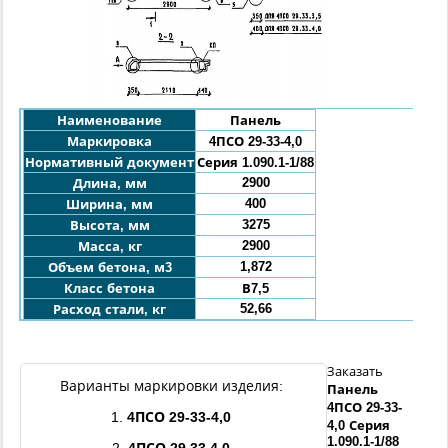
Наименование
Панель
Маркировка
4ПСО
29
-33-4,0
Нормативный документ
Серия 1.090.1-1/88
2900
Длина, мм
400
Ширина, мм
3275
Высота, мм
2900
Масса, кг
1,872
Объем бетона, м3
Класс бетона
В7,5
52,66
Расход стали, кг
Заказать
Варианты маркировки изделия:
Панель
4ПСО
29
-
33
-
1.
4ПСО
29
-
33
-
4,0
4,0
Серия
1.090.1-1/88