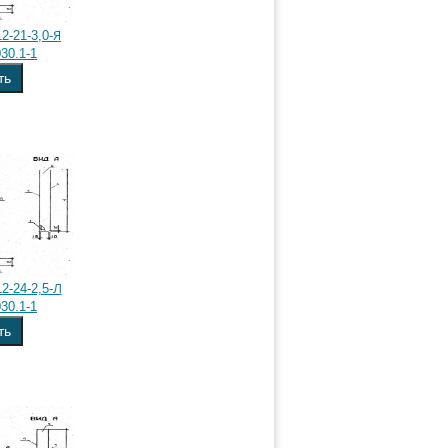
2-21-3,0-Я
30.1-1
ть
2-24-2,5-Л
30.1-1
ть