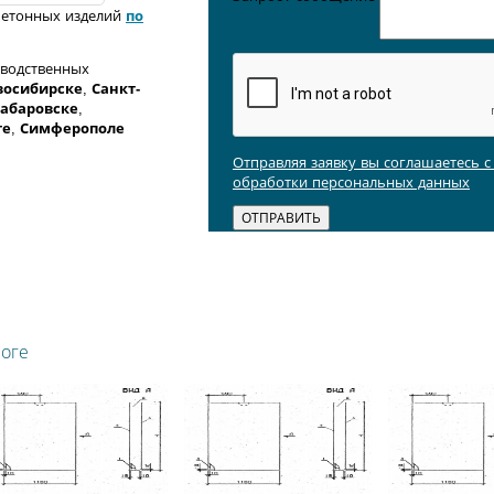
бетонных изделий
по
зводственных
восибирске
,
Санкт-
абаровске
,
ге
,
Симферополе
Отправляя заявку вы соглашаетесь 
обработки персональных данных
логе