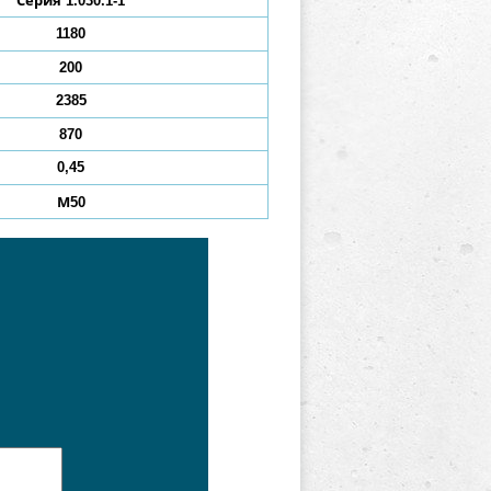
Серия 1.030.1-1
1180
200
2385
870
0,45
М50