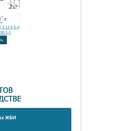
,3-12-3,5-Л
30.1-1
ть
ых ЖБИ