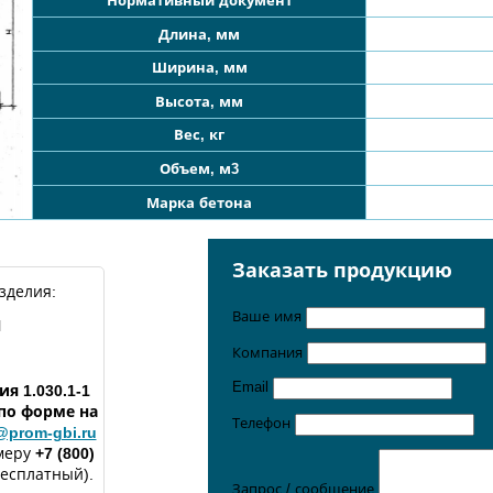
Нормативный документ
Длина, мм
Ширина, мм
Высота, мм
Вес, кг
Объем, м3
Марка бетона
Заказать продукцию
зделия:
Ваше имя
Л
Компания
Email
ия 1.030.1-1
 по форме
на
Телефон
@prom-gbi.ru
меру
+7 (800)
бесплатный).
Запрос / сообщение