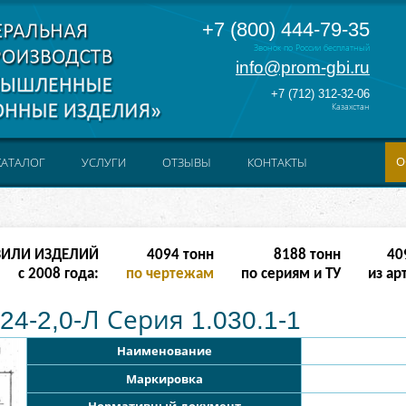
+7 (800) 444-79-35
Звонок по России бесплатный
info@prom-gbi.ru
+7 (712) 312-32-06
Казахстан
О
КАТАЛОГ
УСЛУГИ
ОТЗЫВЫ
КОНТАКТЫ
ЗИЛИ ИЗДЕЛИЙ
16382
тонн
32764
тонн
163
с 2008 года:
по чертежам
по сериям и ТУ
из ар
24-2,0-Л Серия 1.030.1-1
Наименование
Маркировка