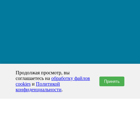
Продолжая просмотр, вы
соглашаетесь на
обработку файлов
Принять
cookies
и
Политикой
конфиденциальности
.
+7(800)444-79-35
звонок по России бесплатный
+7 (812) 565-17-28
ООО "ЖБИ и Архитектура" © 2008-2026
199178, Россия, Санкт-Петербург, наб. реки Смоленки, д. 14 литер а офис
336;
Представительство в Казахстане: г.Атырау,
пр. Сатпаева, 19 блок А,
Бизнес-центр "Atyrau Plaza"