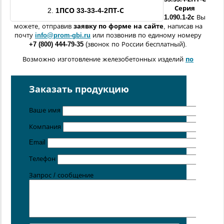
Серия
2.
1ПСО
33-33
-4
-
2ПТ
-С
1.090.1-2с
Вы
можете, отправив
заявку по форме
на сайте
, написав на
почту
info@prom-gbi.ru
или позвонив по единому номеру
+7 (800) 444-79-35
(звонок по России бесплатный).
Возможно изготовление железобетонных изделий
по
чертежам заказчика
Поставка осуществляется с производственных площадок,
Заказать продукцию
расположенных в
Санкт-Петербурге
,
Москве
,
Казани
,
Хабаровске
,
Ростове-на-Дону
,
Екатеринбурге
,
Ваше имя
Симферополе
.
Компания
Цена от 5 руб. / кг
Email
Телефон
Запрос / сообщение