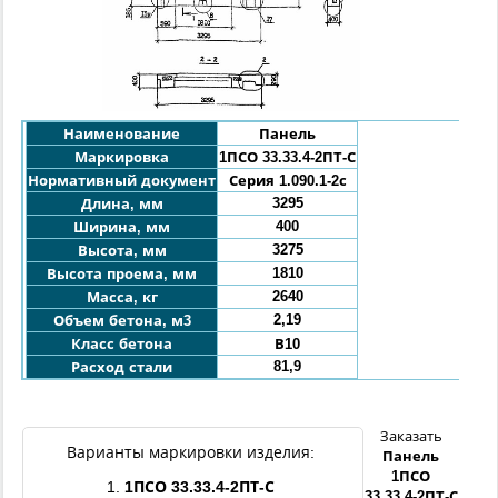
Наименование
Панель
Маркировка
1ПСО 33
.33.4
-2ПТ-С
Нормативный документ
Серия 1.090.1-2с
3295
Длина, мм
400
Ширина, мм
3275
Высота, мм
1810
Высота проема, мм
2640
Масса, кг
2,19
Объем бетона, м3
Класс бетона
В10
81,9
Расход стали
Заказать
Варианты маркировки изделия:
Панель
1ПСО
1.
1ПСО
33
.33.4
-
2ПТ
-С
33
.33.4
-
2ПТ
-С