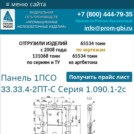
≡
меню сайта
+7 (800) 444-79-35
Звонок по России бесплатный
info@prom-gbi.ru
ОТГРУЗИЛИ ИЗДЕЛИЙ
131070
тонн
с 2008 года:
по чертежам
238342
тонн
131070
тонн
по сериям и ТУ
из артбетона
Панель 1ПСО
Получить прайс лист
33.33.4-2ПТ-С Серия 1.090.1-2с