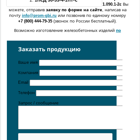
2.
1ПСД
30-33
-4
-
1ПТ
-С
1.090.1-2с
Вы
можете, отправив
заявку по форме
на сайте
, написав на
почту
info@prom-gbi.ru
или позвонив по единому номеру
+7 (800) 444-79-35
(звонок по России бесплатный).
Возможно изготовление железобетонных изделий
по
чертежам заказчика
Поставка осуществляется с производственных площадок,
Заказать продукцию
расположенных в
Санкт-Петербурге
,
Москве
,
Казани
,
Хабаровске
,
Ростове-на-Дону
,
Екатеринбурге
,
Ваше имя
Симферополе
.
Компания
Цена от 5 руб. / кг
Email
Телефон
Запрос / сообщение