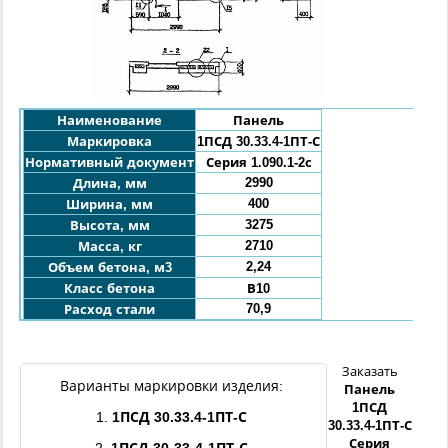
Наименование
Панель
Маркировка
1ПСД 3
0.33.4
-1ПТ-С
Нормативный документ
Серия 1.090.1-2с
2990
Длина, мм
400
Ширина, мм
3275
Высота, мм
2710
Масса, кг
2,24
Объем бетона, м3
Класс бетона
В10
70,9
Расход стали
Заказать
Варианты маркировки изделия:
Панель
1ПСД
1.
1ПСД
3
0.33.4
-
1ПТ
-С
3
0.33.4
-
1ПТ
-С
Серия