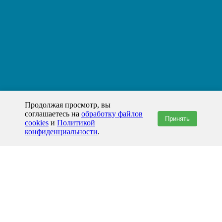
Продолжая просмотр, вы
соглашаетесь на
обработку файлов
Принять
cookies
и
Политикой
конфиденциальности
.
+7(800)444-79-35
звонок по России бесплатный
+7 (812) 565-17-28
ООО "ЖБИ и Архитектура" © 2008-2026
199178, Россия, Санкт-Петербург, наб. реки Смоленки, д. 14 литер а офис
336;
Представительство в Казахстане: г.Атырау,
пр. Сатпаева, 19 блок А,
Бизнес-центр "Atyrau Plaza"
info@prom-gbi.ru