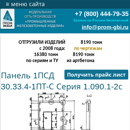
≡
меню сайта
+7 (800) 444-79-35
Звонок по России бесплатный
info@prom-gbi.ru
ОТГРУЗИЛИ ИЗДЕЛИЙ
16382
тонн
с 2008 года:
по чертежам
32764
тонн
16382
тонн
по сериям и ТУ
из артбетона
Панель 1ПСД
Получить прайс лист
30.33.4-1ПТ-С Серия 1.090.1-2с