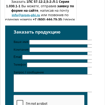
Заказать
1ПС 57-12-2,5-2-Л-1
Серия
1.030.1-1
Вы можете, отправив
заявку по
форме
на сайте
, написав на почту
info@prom-gbi.ru
или позвонив по
единому номеру
+7 (800) 444-79-35
(звонок
по России бесплатный).
изготовление железобетонных изделий
по чертежам
Заказать продукцию
заказчика
Ваше имя
Поставка осуществляется с производственных площадок,
расположенных в
Новосибирске
,
Санкт-
Компания
Петербурге
,
Москве
,
Казани
,
Хабаровске
,
Ростове-на
Дону
,
Екатеринбурге
,
Симферополе
Email
Цена от 5 руб. / кг
Телефон
Запрос / сообщение