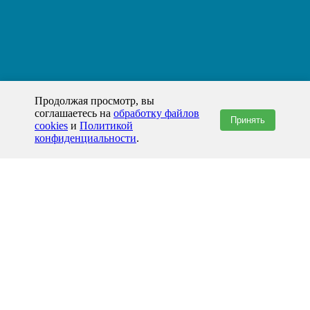
Продолжая просмотр, вы
соглашаетесь на
обработку файлов
Принять
cookies
и
Политикой
конфиденциальности
.
+7(800)444-79-35
звонок по России бесплатный
+7 (812) 565-17-28
ООО "ЖБИ и Архитектура" © 2008-2026
199178, Россия, Санкт-Петербург, наб. реки Смоленки, д. 14 литер а офис
336;
Представительство в Казахстане: г.Атырау,
пр. Сатпаева, 19 блок А,
Бизнес-центр "Atyrau Plaza"
info@prom-gbi.ru
www.prom-gbi.ru