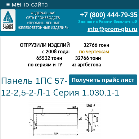
≡
меню сайта
+7 (800) 444-79-35
Звонок по России бесплатный
info@prom-gbi.ru
ОТГРУЗИЛИ ИЗДЕЛИЙ
65534
тонн
с 2008 года:
по чертежам
131068
тонн
65534
тонн
по сериям и ТУ
из артбетона
Панель 1ПС 57-
Получить прайс лист
12-2,5-2-Л-1 Серия 1.030.1-1