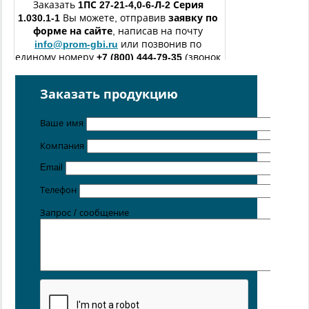
Заказать
1ПС 27-21-4,0-6-Л-2
Серия
1.030.1-1
Вы можете, отправив
заявку по
форме
на сайте
, написав на почту
info@prom-gbi.ru
или позвонив по
единому номеру
+7 (800) 444-79-35
(звонок
по России бесплатный).
изготовление железобетонных изделий
по чертежам
Заказать продукцию
заказчика
Ваше имя
Поставка осуществляется с производственных площадок,
расположенных в
Новосибирске
,
Санкт-
Компания
Петербурге
,
Москве
,
Казани
,
Хабаровске
,
Ростове-на
Дону
,
Екатеринбурге
,
Симферополе
Email
Цена от 5 руб. / кг
Телефон
Запрос / сообщение