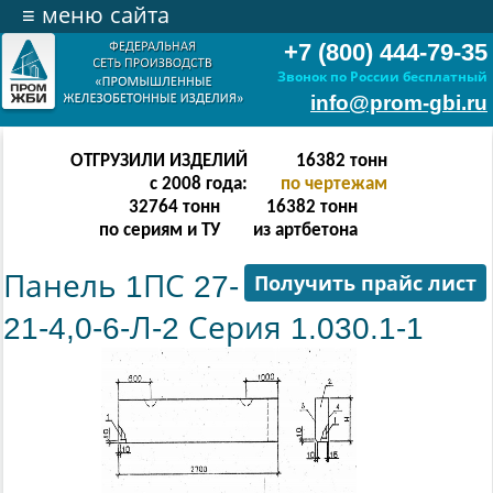
≡
меню сайта
+7 (800) 444-79-35
Звонок по России бесплатный
info@prom-gbi.ru
ОТГРУЗИЛИ ИЗДЕЛИЙ
32766
тонн
с 2008 года:
по чертежам
65532
тонн
32766
тонн
по сериям и ТУ
из артбетона
Панель 1ПС 27-
Получить прайс лист
21-4,0-6-Л-2 Серия 1.030.1-1