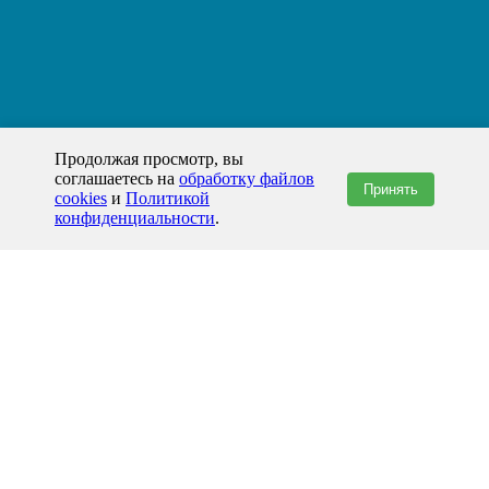
Продолжая просмотр, вы
соглашаетесь на
обработку файлов
Принять
cookies
и
Политикой
конфиденциальности
.
+7(800)444-79-35
звонок по России бесплатный
+7 (812) 565-17-28
ООО "ЖБИ и Архитектура" © 2008-2026
199178, Россия, Санкт-Петербург, наб. реки Смоленки, д. 14 литер а офис
336;
Представительство в Казахстане: г.Атырау,
пр. Сатпаева, 19 блок А,
Бизнес-центр "Atyrau Plaza"
info@prom-gbi.ru
www.prom-gbi.ru