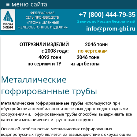
≡
меню сайта
+7 (800) 444-79-35
Звонок по России бесплатный
info@prom-gbi.ru
ОТГРУЗИЛИ ИЗДЕЛИЙ
4094
тонн
с 2008 года:
по чертежам
8188
тонн
4094
тонн
по сериям и ТУ
из артбетона
Металлические
гофрированные трубы
Металлические гофрированные трубы
используются при
обустройстве автомобильных и железных дорог водоотводными
сооружениями. Гофрированные трубы способны выдерживать все
категории механических и грунтовых нагрузок.
Основной особенностью металлических гофрированных
водопропускных труб является их взаимодействие с окружающим