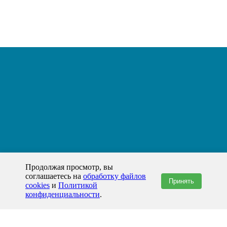
Продолжая просмотр, вы
соглашаетесь на
обработку файлов
Принять
cookies
и
Политикой
конфиденциальности
.
+7(800)444-79-35
звонок по России бесплатный