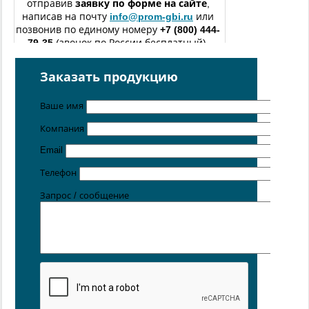
отправив
заявку по форме
на сайте
,
написав на почту
info@prom-gbi.ru
или
позвонив по единому номеру
+7 (800) 444-
79-35
(звонок по России бесплатный).
изготовление железобетонных изделий
по чертежам
Заказать продукцию
заказчика
Поставка осуществляется с производственных площадок,
Ваше имя
расположенных в
Санкт-Петербурге
,
Москве
,
Казани
,
Хабаровске
,
Ростове-на-Дону
,
Екатеринбурге
,
Компания
Симферополе
, Новосибирске
.
Email
Телефон
Запрос / сообщение