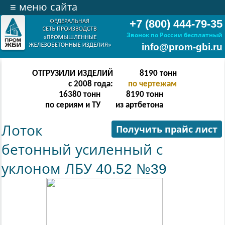
≡
меню сайта
+7 (800) 444-79-35
Звонок по России бесплатный
info@prom-gbi.ru
ОТГРУЗИЛИ ИЗДЕЛИЙ
16382
тонн
с 2008 года:
по чертежам
32764
тонн
16382
тонн
по сериям и ТУ
из артбетона
Лоток
Получить прайс лист
бетонный усиленный с
уклоном ЛБУ 40.52 №39