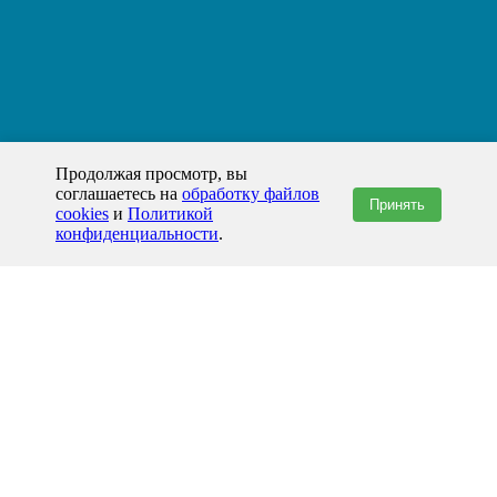
Продолжая просмотр, вы
соглашаетесь на
обработку файлов
Принять
cookies
и
Политикой
конфиденциальности
.
+7(800)444-79-35
звонок по России бесплатный
+7 (812) 565-17-28
ООО "ЖБИ и Архитектура" © 2008-2026
199178, Россия, Санкт-Петербург, наб. реки Смоленки, д. 14 литер а офис
336;
Представительство в Казахстане: г.Атырау,
пр. Сатпаева, 19 блок А,
Бизнес-центр "Atyrau Plaza"
info@prom-gbi.ru
www.prom-gbi.ru