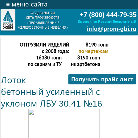
≡
меню сайта
+7 (800) 444-79-35
Звонок по России бесплатный
info@prom-gbi.ru
ОТГРУЗИЛИ ИЗДЕЛИЙ
16382
тонн
с 2008 года:
по чертежам
32764
тонн
16382
тонн
по сериям и ТУ
из артбетона
Лоток
Получить прайс лист
бетонный усиленный с
уклоном ЛБУ 30.41 №16