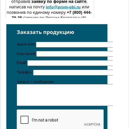
отправив
заявку по форме
на сайте
,
написав на почту
info@prom-gbi.ru
или
позвонив по единому номеру
+7 (800) 444-
79-35
(звонок по России бесплатный).
изготовление железобетонных изделий
по чертежам
Заказать продукцию
заказчика
Поставка осуществляется с производственных площадок,
Ваше имя
расположенных в
Санкт-Петербурге
,
Москве
,
Казани
,
Хабаровске
,
Ростове-на-Дону
,
Екатеринбурге
,
Компания
Симферополе
, Новосибирске
.
Email
Телефон
Запрос / сообщение