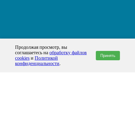
Продолжая просмотр, вы
соглашаетесь на
обработку файлов
Принять
cookies
и
Политикой
конфиденциальности
.
+7(800)444-79-35
звонок по России бесплатный
+7 (812) 565-17-28
ООО "ЖБИ и Архитектура" © 2008-2026
199178, Россия, Санкт-Петербург, наб. реки Смоленки, д. 14 литер а офис
336;
Представительство в Казахстане: г.Атырау,
пр. Сатпаева, 19 блок А,
Бизнес-центр "Atyrau Plaza"
info@prom-gbi.ru
www.prom-gbi.ru