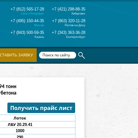
+7 (812) 565-17-28
+7 (421) 298-88-35
Санкт-Петербург
Хабаровск
+7 (495) 150-44-35
+7 (863) 320-11-28
Москва
Ростов-на-Дону
+7 (843) 500-59-35
+7 (343) 363-36-28
Казань
Екатеринбург
СТАВИТЬ ЗАЯВКУ
90
тонн
тбетона
Получить прайс лист
Лоток
ЛБУ 20.29.41
1000
290