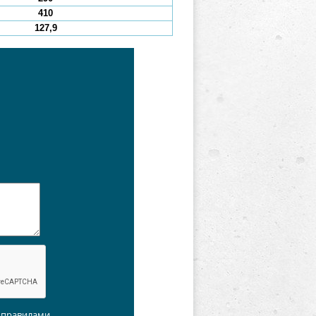
410
127,9
с правилами