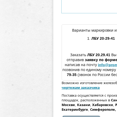
Варианты маркировки и
1.
ЛБУ 20-29-41
Заказать
ЛБУ
20.29.41
Вы
отправив
заявку по форм
написав на почту
info@prom
позвонив по единому номеру
79-35
(звонок по России бе
Возможно изготовление железо
чертежам заказчика
Поставка осуществляется с прои
площадок, расположенных в
Сан
Москве
,
Казани
,
Хабаровске
,
Екатеринбурге
,
Симферополе
,