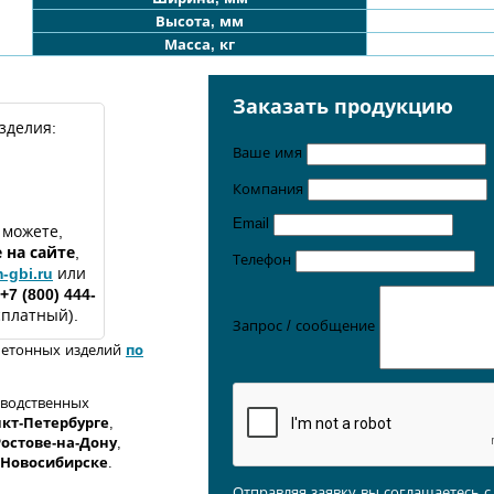
Высота, мм
Масса, кг
Заказать продукцию
зделия:
Ваше имя
Компания
Email
 можете,
е
на сайте
,
Телефон
-gbi.ru
или
+7 (800) 444-
сплатный).
Запрос / сообщение
бетонных изделий
по
зводственных
кт-Петербурге
,
Ростове-на-Дону
,
 Новосибирске
.
Отправляя заявку вы соглашаетесь 