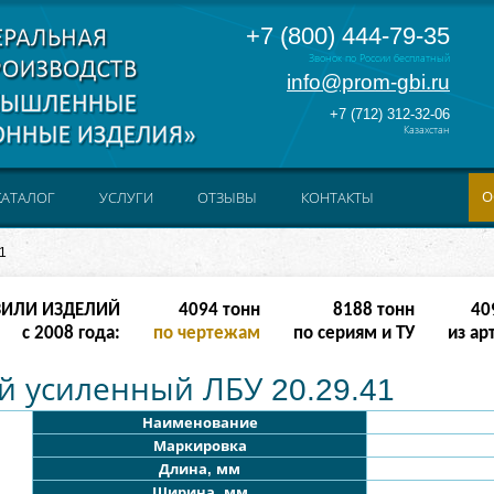
+7 (800) 444-79-35
Звонок по России бесплатный
info@prom-gbi.ru
+7 (712) 312-32-06
Казахстан
О
КАТАЛОГ
УСЛУГИ
ОТЗЫВЫ
КОНТАКТЫ
1
ЗИЛИ ИЗДЕЛИЙ
8190
тонн
16380
тонн
81
с 2008 года:
по чертежам
по сериям и ТУ
из ар
й усиленный ЛБУ 20.29.41
Наименование
Маркировка
Длина, мм
Ширина, мм