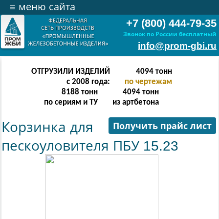
≡
меню сайта
+7 (800) 444-79-35
Звонок по России бесплатный
info@prom-gbi.ru
ОТГРУЗИЛИ ИЗДЕЛИЙ
16382
тонн
с 2008 года:
по чертежам
32764
тонн
16382
тонн
по сериям и ТУ
из артбетона
Корзинка для
Получить прайс лист
пескоуловителя ПБУ 15.23