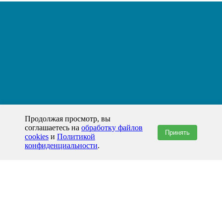
Продолжая просмотр, вы
соглашаетесь на
обработку файлов
Принять
cookies
и
Политикой
конфиденциальности
.
+7(800)444-79-35
звонок по России бесплатный
+7 (812) 565-17-28
ООО "ЖБИ и Архитектура" © 2008-2026
199178, Россия, Санкт-Петербург, наб. реки Смоленки, д. 14 литер а офис
336;
Представительство в Казахстане: г.Атырау,
пр. Сатпаева, 19 блок А,