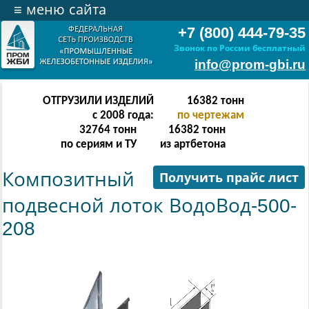
≡
меню сайта
+7 (800) 444-79-35
Звонок по России бесплатный
info@prom-gbi.ru
ОТГРУЗИЛИ ИЗДЕЛИЙ
32766
тонн
с 2008 года:
по чертежам
65532
тонн
32766
тонн
по сериям и ТУ
из артбетона
Композитный
Получить прайс лист
подвесной лоток ВодоВод-500-
208