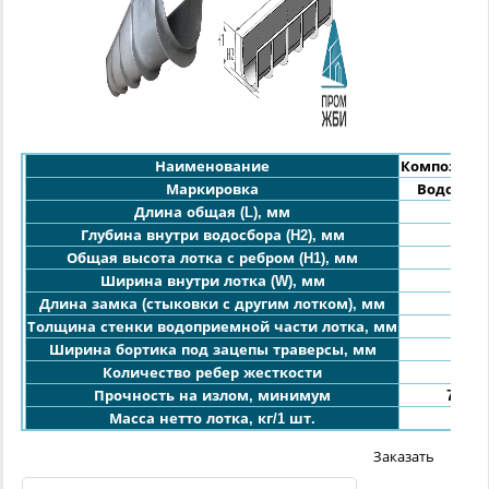
Наименование
Композитн
Маркировка
ВодоВод-5
208
Длина общая (L), мм
500
Глубина внутри водосбора (H2), мм
640
Общая высота лотка с ребром (H1), мм
450
Ширина внутри лотка (W), мм
80
Длина замка (стыковки с другим лотком), мм
4+/-
Толщина стенки водоприемной части лотка, мм
50
Ширина бортика под зацепы траверсы, мм
Количество ребер жесткости
5 шт
Прочность на излом, минимум
750 
12-1
Масса нетто лотка, кг/1 шт.
Заказать