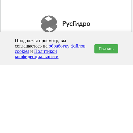
Продолжая просмотр, вы
соглашаетесь на
обработку файлов
Принять
cookies
и
Политикой
Композитный лоток ВодоВод-500
конфиденциальности
.
Композитный лоток ВодоВод-750
Композитный лоток ВодоВод-1000
Композитный лоток ВодоВод-1250