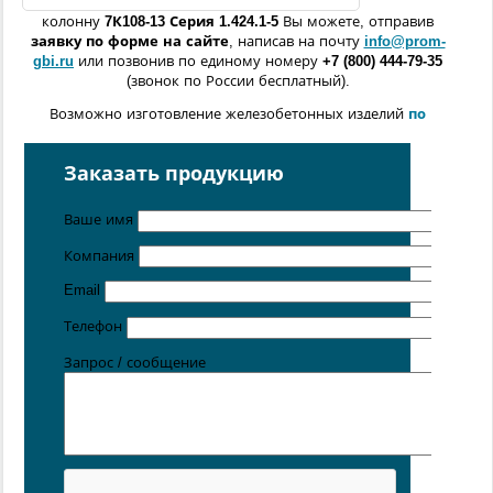
колонну
7К108
-13
Серия 1.424.1-5
Вы можете, отправив
заявку по форме
на сайте
, написав на почту
info@prom-
gbi.ru
или позвонив по единому номеру
+7 (800) 444-79-35
(звонок по России бесплатный).
Возможно изготовление железобетонных изделий
по
чертежам заказчика
Поставка осуществляется с производственных площадок,
Заказать продукцию
расположенных в
Санкт-Петербурге
,
Москве
,
Казани
,
Хабаровске
,
Ростове-на-Дону
,
Екатеринбурге
,
Ваше имя
Симферополе
.
Компания
Email
Телефон
Запрос / сообщение