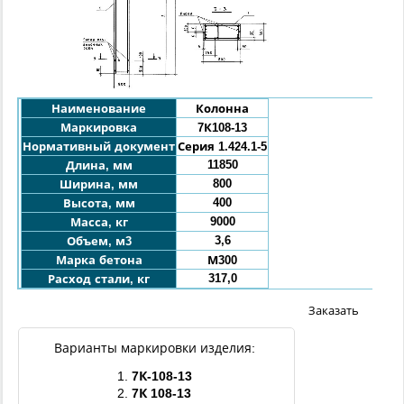
Наименование
Колонна
Маркировка
7К108-
13
Нормативный документ
Серия 1.424.1-5
11850
Длина, мм
800
Ширина, мм
400
Высота, мм
9000
Масса, кг
3,6
Объем, м3
Марка бетона
М300
317,0
Расход стали, кг
Заказать
Варианты маркировки изделия:
1.
7
К
-
108
-13
2.
7
К
108
-13