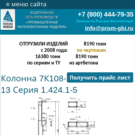
≡
меню сайта
+7 (800) 444-79-35
Звонок по России бесплатный
info@prom-gbi.ru
ОТГРУЗИЛИ ИЗДЕЛИЙ
16382
тонн
с 2008 года:
по чертежам
32764
тонн
16382
тонн
по сериям и ТУ
из артбетона
Колонна 7К108-
Получить прайс лист
13 Серия 1.424.1-5