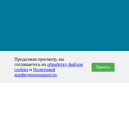
Продолжая просмотр, вы
соглашаетесь на
обработку файлов
Принять
cookies
и
Политикой
конфиденциальности
.
+7(800)444-79-35
звонок по России бесплатный
+7 (812) 565-17-28
ООО "ЖБИ и Архитектура" © 2008-2026
199178, Россия, Санкт-Петербург, наб. реки Смоленки, д. 14 литер а офис
336;
Представительство в Казахстане: г.Атырау,
пр. Сатпаева, 19 блок А,
Бизнес-центр "Atyrau Plaza"
info@prom-gbi.ru
www.prom-gbi.ru