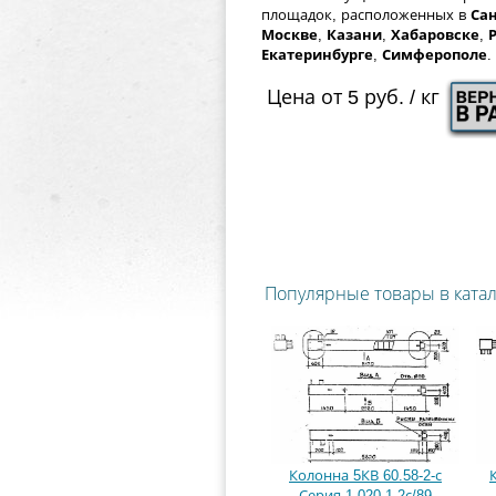
площадок, расположенных в
Сан
Москве
,
Казани
,
Хабаровске
,
Екатеринбурге
,
Симферополе
.
Цена от 5 руб. / кг
Популярные товары в ката
Колонна 5КВ 60.58-2-с
Серия 1.020.1-2с/89