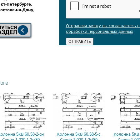
кт-Петербурге
,
Ростове-на-Дону
,
Отправляя заявку вы соглашаетесь 
обработки персональных данных
логе
Колонна 5КВ 60.58-2-сн
Колонна 5КВ 60.58-5-с
Колонна 5КВ 
Серия 1.020.1-2с/89
Серия 1.020.1-2с/89
Серия 1.020