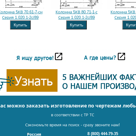
Колонна 5КВ 70.61-7-сн
Колонна 5КВ 80.71-1-с
Колонна 5КВ 
Серия 1.020.1-2с/89
Серия 1.020.1-2с/89
Серия 1.020
Купить
Купить
Купи
нас можно заказать изготовление по чертежам люб
в соответствии с ТР ТС
Сэкономьте время на поиск - сразу звоните нам!
8 (800) 444-79-35
Россия