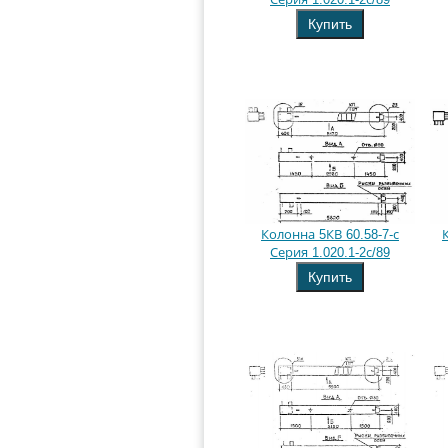
Купить
Колонна 5КВ 60.58-7-с
Серия 1.020.1-2с/89
Купить