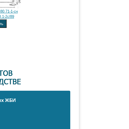
80.71-1-сн
.1-2с/89
ть
ых ЖБИ