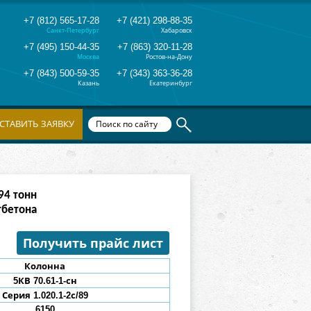
+7 (812) 565-17-28
+7 (421) 298-88-35
Санкт-Петербург
Хабаровск
+7 (495) 150-44-35
+7 (863) 320-11-28
Москва
Ростов-на-Дону
+7 (843) 500-59-35
+7 (343) 363-36-28
Казань
Екатеринбург
СТАВИТЬ ЗАЯВКУ
82
тонн
тбетона
Получить прайс лист
Колонна
5КВ 70
.61
-1-сн
Серия 1.020.1-2с/89
6150