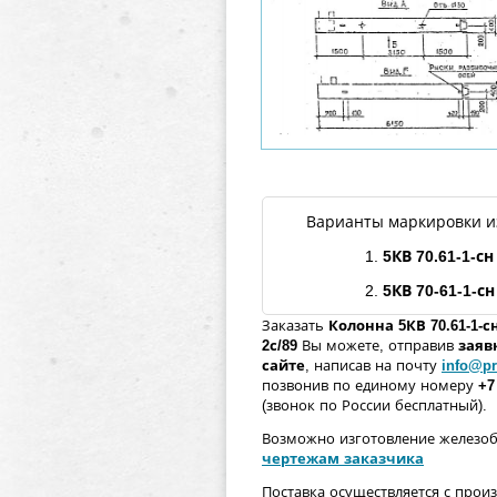
Варианты маркировки и
1.
5КВ
70
.61
-1
-с
н
2.
5КВ
70
-61-1
-с
н
Заказать
Колонна
5КВ
70
.61
-1
-с
2с/89
Вы можете, отправив
заяв
сайте
, написав на почту
info@pr
позвонив по единому номеру
+7
(звонок по России бесплатный).
Возможно изготовление железо
чертежам заказчика
Поставка осуществляется с прои