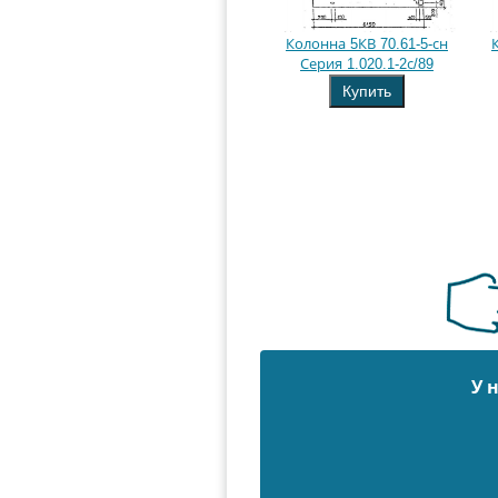
Колонна 5КВ 70.61-5-сн
Серия 1.020.1-2с/89
Купить
У 