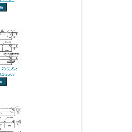
ть
70.61-5-с
.1-2с/89
ть