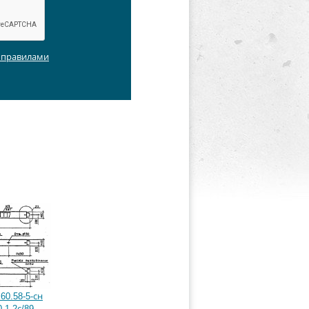
с правилами
60.58-5-сн
.1-2с/89