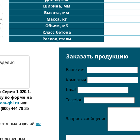
Ширина, мм
Высота, мм
Масса, кг
Объем, м3
Класс бетона
Расход стали
Заказать продукцию
зделия:
Ваше имя
Компания
Email
н
Серия 1.020.1-
ку по форме
на
Телефон
om-gbi.ru
или
 (800) 444-79-35
Запрос / сообщение
бетонных изделий
по
зводственных