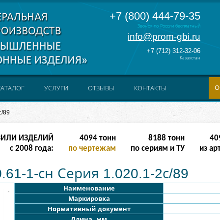
+7 (800) 444-79-35
Звонок по России бесплатный
info@prom-gbi.ru
+7 (712) 312-32-06
Казахстан
О
КАТАЛОГ
УСЛУГИ
ОТЗЫВЫ
КОНТАКТЫ
с/89
ЗИЛИ ИЗДЕЛИЙ
16382
тонн
32764
тонн
163
с 2008 года:
по чертежам
по сериям и ТУ
из ар
61-1-сн Серия 1.020.1-2с/89
Наименование
Маркировка
Нормативный документ
Длина, мм