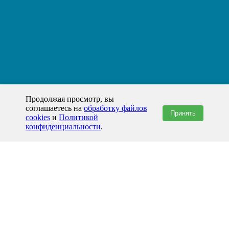
Продолжая просмотр, вы
соглашаетесь на
обработку файлов
Принять
cookies
и
Политикой
конфиденциальности
.
+7(800)444-79-35
звонок по России бесплатный
+7 (812) 565-17-28
ООО "ЖБИ и Архитектура" © 2008-2026
199178, Россия, Санкт-Петербург, наб. реки Смоленки, д. 14 литер а офис
336;
Представительство в Казахстане: г.Атырау,
пр. Сатпаева, 19 блок А,
Бизнес-центр "Atyrau Plaza"
info@prom-gbi.ru
www.prom-gbi.ru