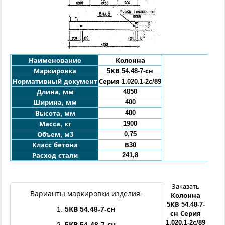
Наименование
Колонна
Маркировка
5КВ
54.48
-7-с
н
Нормативный документ
Серия 1.020.1-2с/89
4850
Длина, мм
400
Ширина, мм
400
Высота, мм
1900
Масса, кг
0,75
Объем, м3
Класс бетона
В30
241,8
Расход стали
Заказать
Варианты маркировки изделия:
Колонна
5КВ
54.48
-7
-
1.
5КВ
54.48
-7
-с
н
с
н
Серия
1.020.1-2с/89