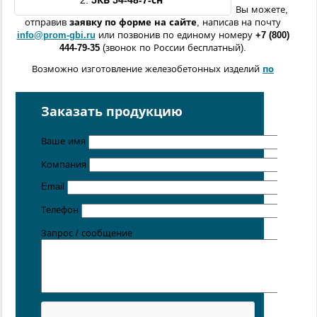
2.
5КВ
54
-48-7
-с
н
Вы можете,
отправив
заявку по форме
на сайте
, написав на почту
info@prom-gbi.ru
или позвонив по единому номеру
+7 (800)
444-79-35
(звонок по России бесплатный).
Возможно изготовление железобетонных изделий
по
чертежам заказчика
Поставка осуществляется с производственных площадок,
Заказать продукцию
расположенных в
Санкт-Петербурге
,
Москве
,
Казани
,
Хабаровске
,
Ростове-на-Дону
,
Екатеринбурге
,
Ваше имя
Симферополе
.
Компания
Цена от 5 руб. / кг
Email
Телефон
Запрос / сообщение