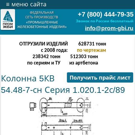
≡
меню сайта
+7 (800) 444-79-35
Звонок по России бесплатный
info@prom-gbi.ru
ОТГРУЗИЛИ ИЗДЕЛИЙ
628731
тонн
с 2008 года:
по чертежам
238342
тонн
512303
тонн
по сериям и ТУ
из артбетона
Колонна 5КВ
Получить прайс лист
54.48-7-сн Серия 1.020.1-2с/89